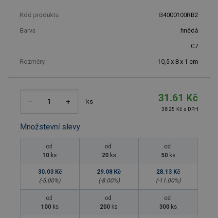
Kód produktu
B4000100RB2
Barva
hnědá
C7
Rozměry
10,5 x 8 x 1 cm
31.61 Kč
ks
38.25 Kč s DPH
Množstevní slevy
od
od
od
10
ks
20
ks
50
ks
30.03 Kč
29.08 Kč
28.13 Kč
(-
5.00
%)
(-
8.00
%)
(-
11.00
%)
od
od
od
100
ks
200
ks
300
ks