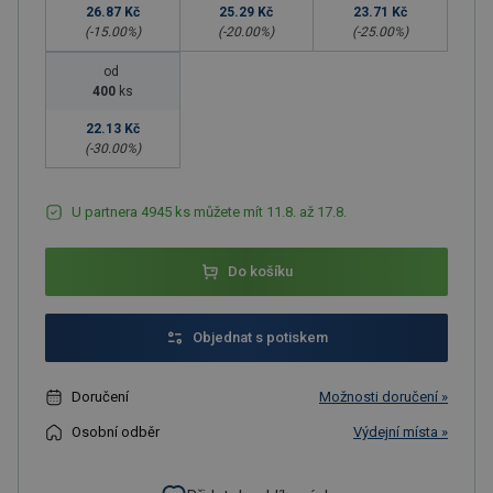
26.87 Kč
25.29 Kč
23.71 Kč
(-
15.00
%)
(-
20.00
%)
(-
25.00
%)
od
400
ks
22.13 Kč
(-
30.00
%)
U partnera 4945 ks můžete mít 11.8. až 17.8.
Do košíku
Objednat s potiskem
Doručení
Možnosti doručení »
Osobní odběr
Výdejní místa »