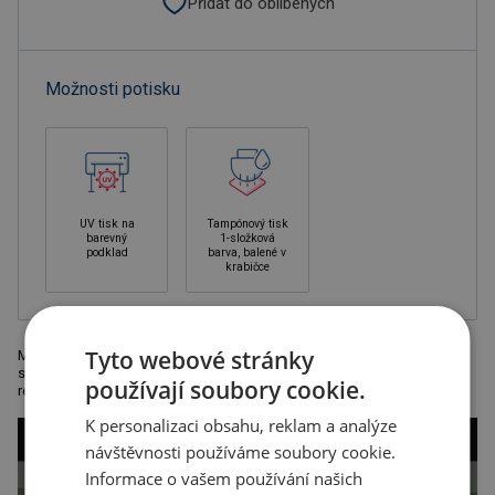
Přidat do oblíbených
Možnosti potisku
UV tisk na
Tampónový tisk
barevný
1-složková
podklad
barva, balené v
krabičce
Tyto webové stránky
Mini notes s kuličkovým perem (černá náplň), 1 notes s trhacími
stránkami a 5 různobarevnými samolepícími bločkami, vyrobeny z
používají soubory cookie.
recyklovaného materiálu, rozměr 10,5 x 8 x 1 cm.
K personalizaci obsahu, reklam a analýze
návštěvnosti používáme soubory cookie.
Informace o vašem používání našich