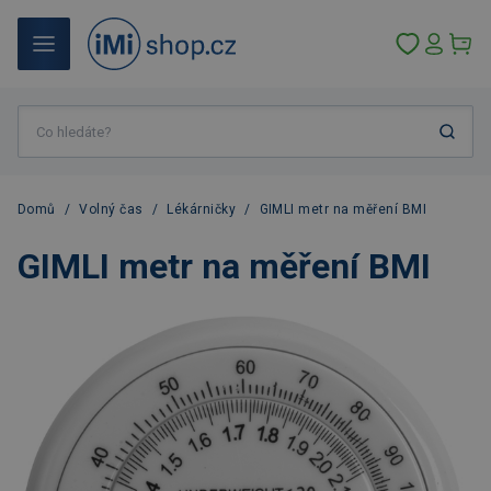
Domů
/
Volný čas
/
Lékárničky
/
GIMLI metr na měření BMI
GIMLI metr na měření BMI