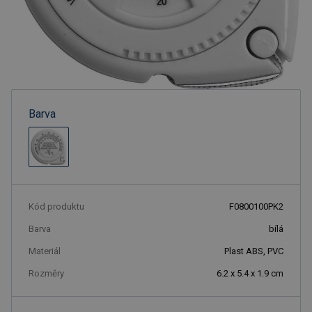
Barva
Kód produktu
F0800100PK2
Barva
bílá
Materiál
Plast ABS, PVC
Rozměry
6.2 x 5.4 x 1.9 cm