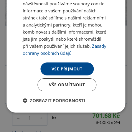
návštěvnosti používáme soubory cookie.
Informace o vašem používání našich
stránek také sdílíme s našimi reklamními
a analytickými partnery, kteří je mohou
kombinovat s dalšími informacemi, které
Barva
jste jim poskytli nebo které shromáždili
při vašem používání jejich služeb.
Zásady
ochrany osobních údajů
VŠE PŘIJMOUT
Kód produktu
H2401600PD2
VŠE ODMÍTNOUT
Barva
hnědá
Rozměry
29X20X3,6 CM
ZOBRAZIT PODROBNOSTI
701.68 Kč
ks
849.03 Kč s DPH