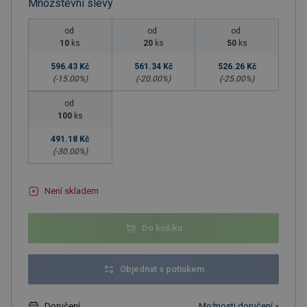
Množstevní slevy
od
od
od
10
ks
20
ks
50
ks
596.43 Kč
561.34 Kč
526.26 Kč
(-
15.00
%)
(-
20.00
%)
(-
25.00
%)
od
100
ks
491.18 Kč
(-
30.00
%)
Není skladem
Do košíku
Objednat s potiskem
Doručení
Možnosti doručení »