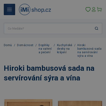
Domů
/
Domácnost
/
Doplňky
/
Kuchyňské
/
Hiroki
na vaření
desky na
bambusová sada
a pečení
krájení
na servírování
sýra a vína
Hiroki bambusová sada na
servírování sýra a vína