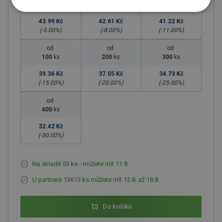
10
ks
20
ks
50
ks
43.99 Kč
42.61 Kč
41.22 Kč
(-
5.00
%)
(-
8.00
%)
(-
11.00
%)
od
od
od
100
ks
200
ks
300
ks
39.36 Kč
37.05 Kč
34.73 Kč
(-
15.00
%)
(-
20.00
%)
(-
25.00
%)
od
400
ks
32.42 Kč
(-
30.00
%)
Na skladě 53 ks - můžete mít 11.8.
U partnera 13613 ks můžete mít 12.8. až 18.8.
Do košíku