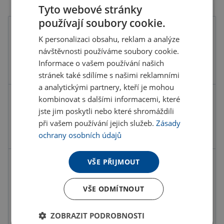
Tyto webové stránky
používají soubory cookie.
Barva
K personalizaci obsahu, reklam a analýze
návštěvnosti používáme soubory cookie.
Informace o vašem používání našich
stránek také sdílíme s našimi reklamními
a analytickými partnery, kteří je mohou
kombinovat s dalšími informacemi, které
Kód produktu
F6601500PD2
jste jim poskytli nebo které shromáždili
Barva
hnědá
při vašem používání jejich služeb.
Zásady
Rozměry
5X5CM
ochrany osobních údajů
VŠE PŘIJMOUT
46.31 Kč
ks
56.04 Kč s DPH
VŠE ODMÍTNOUT
Množstevní slevy
ZOBRAZIT PODROBNOSTI
od
od
od