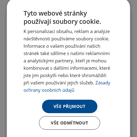
Tyto webové stránky
používají soubory cookie.
Barva
K personalizaci obsahu, reklam a analýze
návštěvnosti používáme soubory cookie.
Informace o vašem používání našich
stránek také sdílíme s našimi reklamními
a analytickými partnery, kteří je mohou
Kód produktu
F3700700PD2
kombinovat s dalšími informacemi, které
jste jim poskytli nebo které shromáždili
Barva
šedá stříbrná
při vašem používání jejich služeb.
Zásady
Materiál
Hliník
ochrany osobních údajů
Rozměry
8X4X0.2CM
VŠE PŘIJMOUT
31.12 Kč
ks
VŠE ODMÍTNOUT
37.66 Kč s DPH
Množstevní slevy