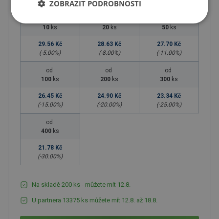
ZOBRAZIT PODROBNOSTI
od
od
od
10
ks
20
ks
50
ks
29.56 Kč
28.63 Kč
27.70 Kč
(-
5.00
%)
(-
8.00
%)
(-
11.00
%)
od
od
od
100
ks
200
ks
300
ks
26.45 Kč
24.90 Kč
23.34 Kč
(-
15.00
%)
(-
20.00
%)
(-
25.00
%)
od
400
ks
21.78 Kč
(-
30.00
%)
Na skladě 200 ks - můžete mít 12.8.
U partnera 13375 ks můžete mít 12.8. až 18.8.