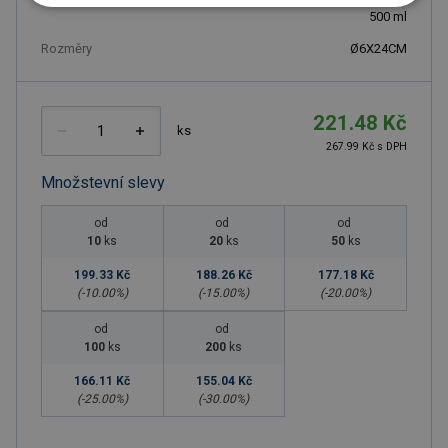
500
ml
Rozměry
Ø6X24CM
221.48 Kč
ks
267.99 Kč s DPH
Množstevní slevy
od
od
od
10
ks
20
ks
50
ks
199.33 Kč
188.26 Kč
177.18 Kč
(-
10.00
%)
(-
15.00
%)
(-
20.00
%)
od
od
100
ks
200
ks
166.11 Kč
155.04 Kč
(-
25.00
%)
(-
30.00
%)