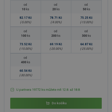
od
od
od
10
ks
20
ks
50
ks
82.17 Kč
78.71 Kč
75.25 Kč
(-
5.00
%)
(-
9.00
%)
(-
13.00
%)
od
od
od
100
ks
200
ks
300
ks
73.52 Kč
69.19 Kč
64.87 Kč
(-
15.00
%)
(-
20.00
%)
(-
25.00
%)
od
400
ks
60.54 Kč
(-
30.00
%)
U partnera 19772 ks můžete mít 12.8. až 18.8.
Do košíku