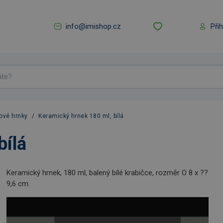
info@imishop.cz
Při
ové hrnky
/
Keramický hrnek 180 ml, bílá
bílá
Keramický hrnek, 180 ml, balený bílé krabičce, rozměr O 8 x ??
9,6 cm.