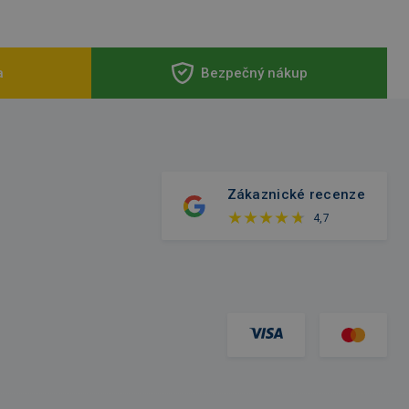
a
Bezpečný nákup
Zákaznické recenze
4,7