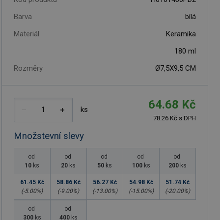
Barva
bílá
Materiál
Keramika
180
ml
Rozměry
Ø7,5X9,5 CM
64.68 Kč
ks
78.26 Kč s DPH
Množstevní slevy
od
od
od
od
od
10
ks
20
ks
50
ks
100
ks
200
ks
61.45 Kč
58.86 Kč
56.27 Kč
54.98 Kč
51.74 Kč
(-
5.00
%)
(-
9.00
%)
(-
13.00
%)
(-
15.00
%)
(-
20.00
%)
od
od
300
ks
400
ks