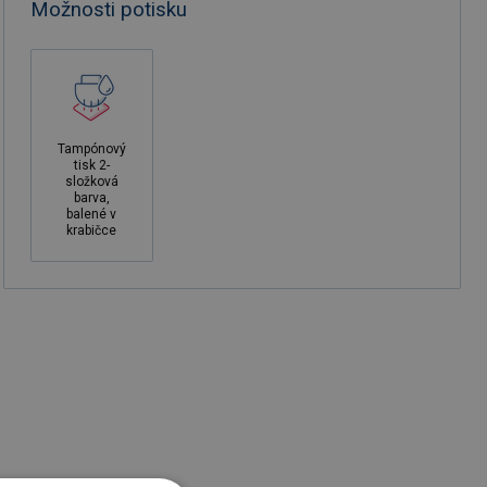
Možnosti potisku
Tampónový
tisk 2-
složková
barva,
balené v
krabičce