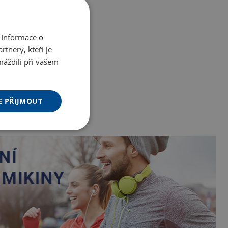
 Informace o
tnery, kteří je
máždili při vašem
E PŘIJMOUT