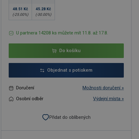
48.51 Kč
45.28 Kč
(-
25.00
%)
(-
30.00
%)
U partnera 14208 ks můžete mít 11.8. až 17.8.
Do košíku
Objednat s potiskem
Doručení
Možnosti doručení »
Osobní odběr
Výdejní místa »
Přidat do oblíbených