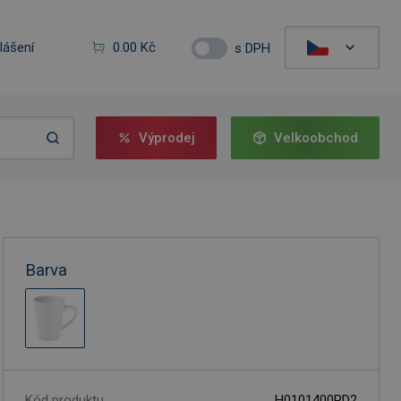
hlášení
0.00 Kč
s DPH
Výprodej
Velkoobchod
Barva
Kód produktu
H0101400PD2