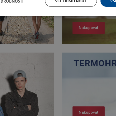
ODROBNOSTI
VŠE ODMÍTNOUT
VŠ
Nakupovat
Nakupovat