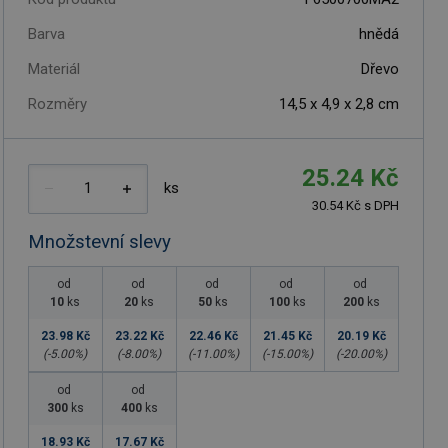
Barva
hnědá
Materiál
Dřevo
Rozměry
14,5 x 4,9 x 2,8 cm
25.24 Kč
ks
30.54 Kč s DPH
Množstevní slevy
od
od
od
od
od
10
ks
20
ks
50
ks
100
ks
200
ks
23.98 Kč
23.22 Kč
22.46 Kč
21.45 Kč
20.19 Kč
(-
5.00
%)
(-
8.00
%)
(-
11.00
%)
(-
15.00
%)
(-
20.00
%)
od
od
300
ks
400
ks
18.93 Kč
17.67 Kč