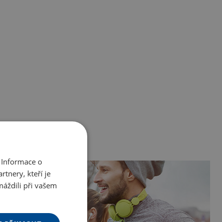
 Informace o
tnery, kteří je
máždili při vašem