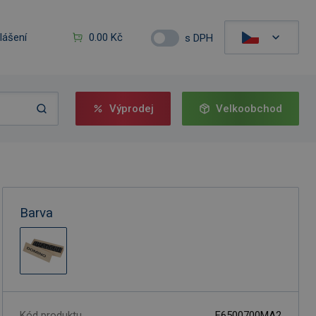
hlášení
0.00 Kč
s DPH
Výprodej
Velkoobchod
Barva
Kód produktu
F6500700MA2