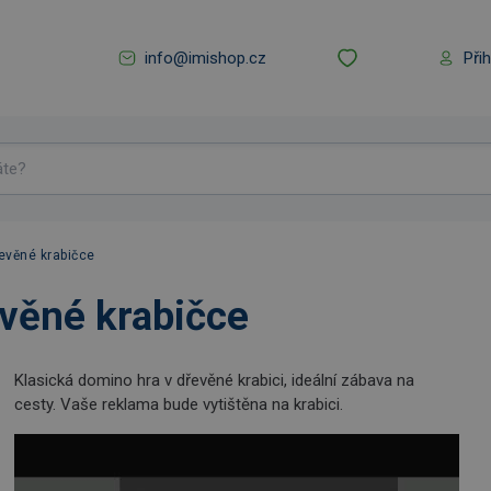
info@imishop.cz
Při
evěné krabičce
evěné krabičce
Klasická domino hra v dřevěné krabici, ideální zábava na
cesty. Vaše reklama bude vytištěna na krabici.