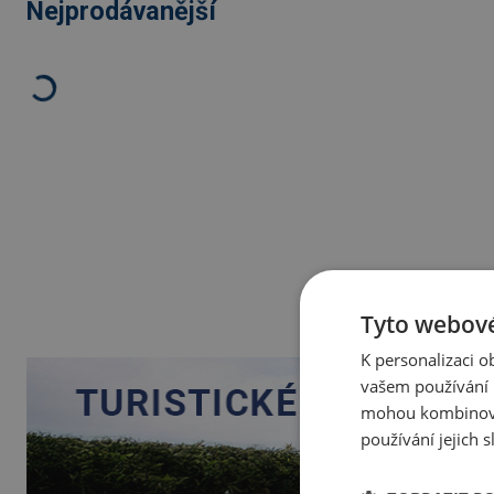
Nejprodávanější
Tyto webové
K personalizaci 
vašem používání n
mohou kombinovat
používání jejich 