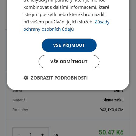
kombinovat s dalšími informacemi, které
jste jim poskytli nebo které shromáždili
při vašem používání jejich služeb.
Zásady
ochrany osobních údajů
Barva
VŠE PŘIJMOUT
VŠE ODMÍTNOUT
ZOBRAZIT PODROBNOSTI
Kód produktu
F6000400PD2
Barva
černá
Materiál
Slitina zinku
Rozměry
9X3,1X0,6 CM
50.47 Kč
ks