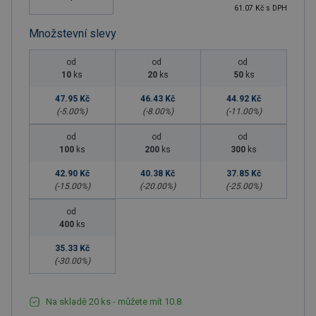
61.07 Kč s DPH
Množstevní slevy
od
od
od
10
ks
20
ks
50
ks
47.95 Kč
46.43 Kč
44.92 Kč
(-
5.00
%)
(-
8.00
%)
(-
11.00
%)
od
od
od
100
ks
200
ks
300
ks
42.90 Kč
40.38 Kč
37.85 Kč
(-
15.00
%)
(-
20.00
%)
(-
25.00
%)
od
400
ks
35.33 Kč
(-
30.00
%)
Na skladě 20 ks - můžete mít 10.8.