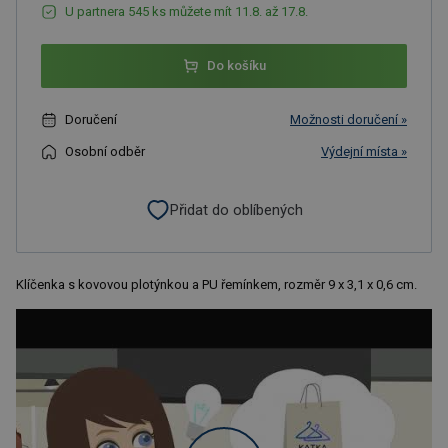
U partnera 545 ks můžete mít 11.8. až 17.8.
Do košíku
Doručení
Možnosti doručení »
Osobní odběr
Výdejní místa »
Přidat do oblíbených
Klíčenka s kovovou plotýnkou a PU řemínkem, rozměr 9 x 3,1 x 0,6 cm.