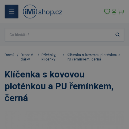
Domů
/
Drobné
/
Přívěsky,
/
Klíčenka s kovovou ploténkou a
dárky
klíčenky
PU řemínkem, černá
Klíčenka s kovovou
ploténkou a PU řemínkem,
černá