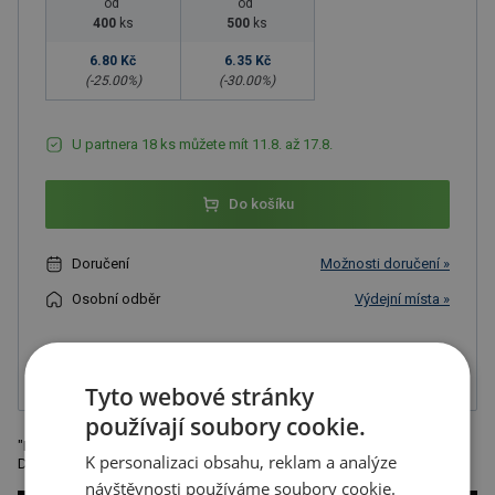
od
od
400
ks
500
ks
6.80 Kč
6.35 Kč
(-
25.00
%)
(-
30.00
%)
U partnera 18 ks můžete mít 11.8. až 17.8.
Do košíku
Doručení
Možnosti doručení »
Osobní odběr
Výdejní místa »
Přidat do oblíbených
Tyto webové stránky
používají soubory cookie.
"Kovový přívěsek na klíče s nápisem ""You are beautiful !!!"", modrý
K personalizaci obsahu, reklam a analýze
Doporučená technologie tisku: laser L1. Rozměry: 8,8 x 0,4 x 3,2 cm"
návštěvnosti používáme soubory cookie.