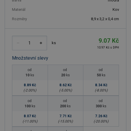
Barva
modrá
Materiál
Kov
Rozměry
8,9 x 3,2 x 0,4 cm
9.07 Kč
ks
10.97 Kč s DPH
Množstevní slevy
od
od
od
10
ks
20
ks
50
ks
8.89 Kč
8.62 Kč
8.34 Kč
(-
2.00
%)
(-
5.00
%)
(-
8.00
%)
od
od
od
100
ks
200
ks
300
ks
8.07 Kč
7.71 Kč
7.26 Kč
(-
11.00
%)
(-
15.00
%)
(-
20.00
%)