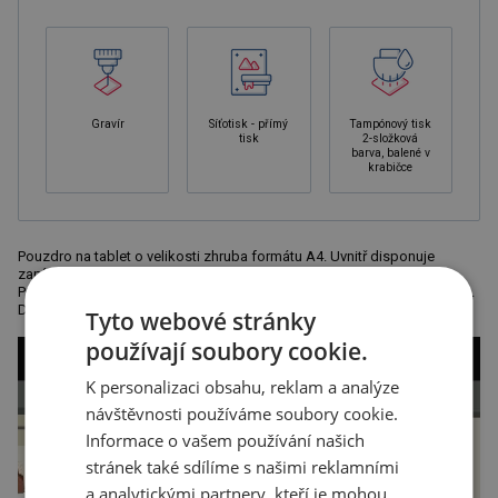
Gravír
Síťotisk - přímý
Tampónový tisk
tisk
2-složková
barva, balené v
krabičce
Pouzdro na tablet o velikosti zhruba formátu A4. Uvnitř disponuje
zapínatelnou kapsou, kapsou pro blok a elastickými očky na pera a
POWERBANK. Na vnější straně je kovový štítek připraven pro Vaše logo.
Doporučená technologie potisku: tamponová T3
Tyto webové stránky
používají soubory cookie.
K personalizaci obsahu, reklam a analýze
návštěvnosti používáme soubory cookie.
Informace o vašem používání našich
stránek také sdílíme s našimi reklamními
a analytickými partnery, kteří je mohou