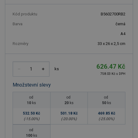
Kód produktu
B5602700RB2
Barva
černá
A4
Rozměry
33 x 26 x 2,5 cm
626.47 Kč
ks
758.03 Kč s DPH
Množstevní slevy
od
od
od
10
ks
20
ks
50
ks
532.50 Kč
501.18 Kč
469.85 Kč
(-
15.00
%)
(-
20.00
%)
(-
25.00
%)
od
100
ks