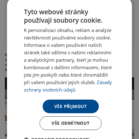
Tyto webové stránky
používají soubory cookie.
K personalizaci obsahu, reklam a analýze
Gravír
návštěvnosti používáme soubory cookie.
Informace o vašem používání našich
stránek také sdílíme s našimi reklamními
Konferenční sloha A4 s kroužkovou vazbou z kvalitní lepené kůže se
a analytickými partnery, kteří je mohou
zavíráním na zip. Obsahuje držák na vizitky, poutka na pera, držák na
smartphone, stojan na tablet nebo notebook, 30ti stranový linkovaný
kombinovat s dalšími informacemi, které
blok. Rozměr: 28 x 36,8 x 6 cm. Doporučená
jste jim poskytli nebo které shromáždili
při vašem používání jejich služeb.
Zásady
ochrany osobních údajů
VŠE PŘIJMOUT
VŠE ODMÍTNOUT