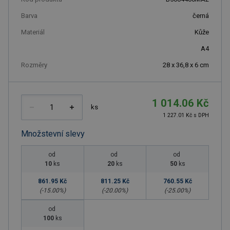
Barva
černá
Materiál
Kůže
A4
Rozměry
28 x 36,8 x 6 cm
1 014.06 Kč
ks
1 227.01 Kč s DPH
Množstevní slevy
od
od
od
10
ks
20
ks
50
ks
861.95 Kč
811.25 Kč
760.55 Kč
(-
15.00
%)
(-
20.00
%)
(-
25.00
%)
od
100
ks