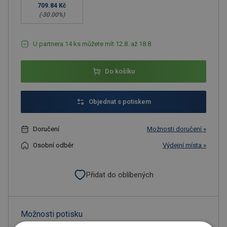
709.84 Kč
(-
30.00
%)
U partnera 14 ks můžete mít 12.8. až 18.8.
Do košíku
Objednat s potiskem
Doručení
Možnosti doručení »
Osobní odběr
Výdejní místa »
Přidat do oblíbených
Možnosti potisku