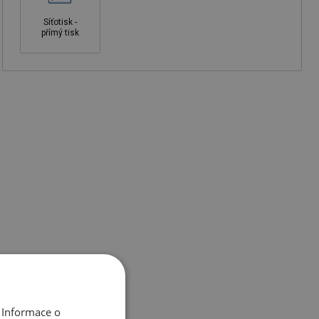
Síťotisk -
přímý tisk
 Informace o