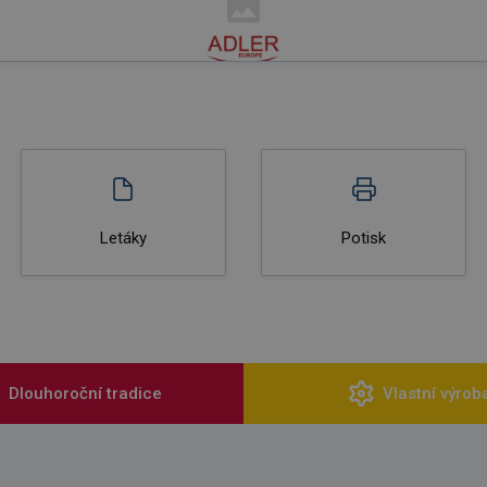
Letáky
Potisk
Dlouhoroční tradice
Vlastní výrob