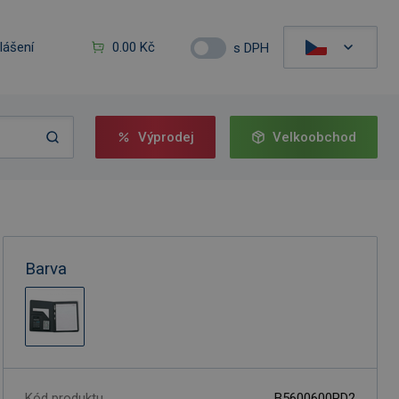
hlášení
0.00 Kč
s DPH
Výprodej
Velkoobchod
Barva
Kód produktu
B5600600PD2