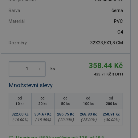
Barva
černá
Materiál
PVC
C4
Rozměry
32X23,5X1,8 CM
358.44 Kč
ks
433.71 Kč s DPH
Množstevní slevy
od
od
od
od
od
10
ks
20
ks
50
ks
100
ks
200
ks
322.60 Kč
304.67 Kč
286.75 Kč
268.83 Kč
250.91 Kč
(-
10.00
%)
(-
15.00
%)
(-
20.00
%)
(-
25.00
%)
(-
30.00
%)