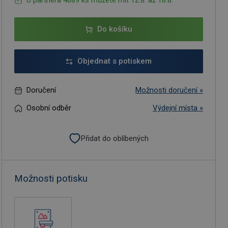
U partnera 4689 ks můžete mít 12.8. až 18.8.
Do košíku
Objednat s potiskem
Doručení
Možnosti doručení »
Osobní odběr
Výdejní místa »
Přidat do oblíbených
Možnosti potisku