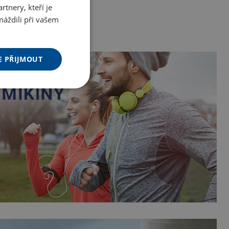
tnery, kteří je
máždili při vašem
E PŘIJMOUT