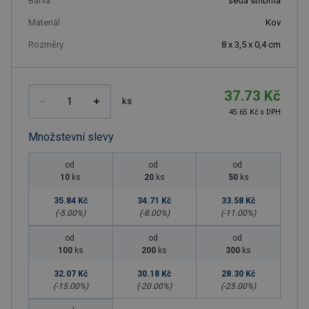
Barva
šedá stříbrná
Materiál
Kov
Rozměry
8 x 3,5 x 0,4 cm
37.73 Kč
ks
45.65 Kč s DPH
Množstevní slevy
od
od
od
10
ks
20
ks
50
ks
35.84 Kč
34.71 Kč
33.58 Kč
(-
5.00
%)
(-
8.00
%)
(-
11.00
%)
od
od
od
100
ks
200
ks
300
ks
32.07 Kč
30.18 Kč
28.30 Kč
(-
15.00
%)
(-
20.00
%)
(-
25.00
%)