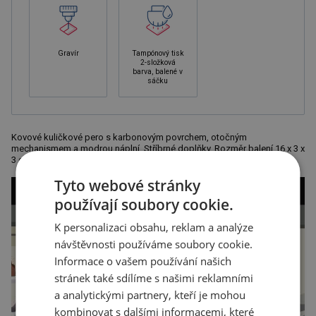
Gravír
Tampónový tisk
2-složková
barva, balené v
sáčku
Kovové kuličkové pero s karbonovým povrchem, otočným
mechanismem a modrou náplní. Stříbrné doplňky. Rozměr balení 16 x 3 x
3 cm, pero má rozměr 13,7 x ? 1 cm . Materiál : mosaz
Tyto webové stránky
používají soubory cookie.
K personalizaci obsahu, reklam a analýze
návštěvnosti používáme soubory cookie.
Informace o vašem používání našich
stránek také sdílíme s našimi reklamními
a analytickými partnery, kteří je mohou
kombinovat s dalšími informacemi, které