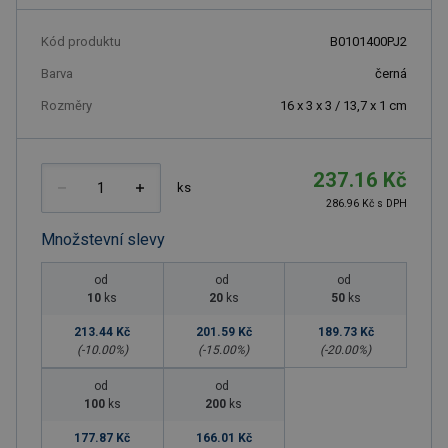
Kód produktu
B0101400PJ2
Barva
černá
Rozměry
16 x 3 x 3 / 13,7 x 1 cm
237.16 Kč
ks
286.96 Kč s DPH
Množstevní slevy
od
od
od
10
ks
20
ks
50
ks
213.44 Kč
201.59 Kč
189.73 Kč
(-
10.00
%)
(-
15.00
%)
(-
20.00
%)
od
od
100
ks
200
ks
177.87 Kč
166.01 Kč