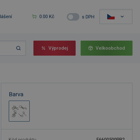
hlášení
0.00 Kč
s DPH
Výprodej
Velkoobchod
Barva
Kód produktu
F6600500RB2