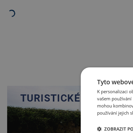
Tyto webové
K personalizaci 
vašem používání n
mohou kombinovat
používání jejich 
ZOBRAZIT P