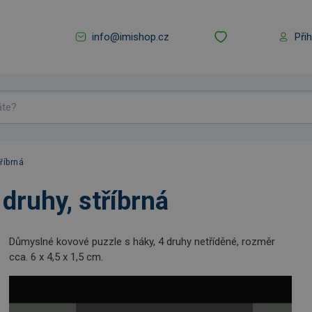
info@imishop.cz
Při
říbrná
druhy, stříbrná
Důmyslné kovové puzzle s háky, 4 druhy netříděné, rozměr
cca. 6 x 4,5 x 1,5 cm.