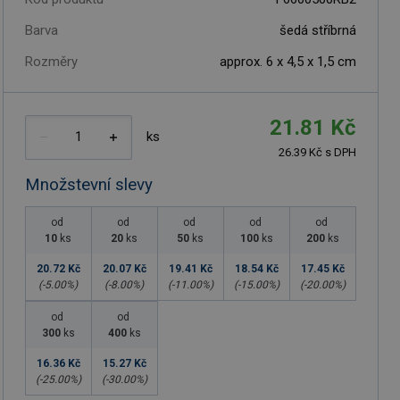
Barva
šedá stříbrná
Rozměry
approx. 6 x 4,5 x 1,5 cm
21.81 Kč
ks
26.39 Kč s DPH
Množstevní slevy
od
od
od
od
od
10
ks
20
ks
50
ks
100
ks
200
ks
20.72 Kč
20.07 Kč
19.41 Kč
18.54 Kč
17.45 Kč
(-
5.00
%)
(-
8.00
%)
(-
11.00
%)
(-
15.00
%)
(-
20.00
%)
od
od
300
ks
400
ks
16.36 Kč
15.27 Kč
(-
25.00
%)
(-
30.00
%)