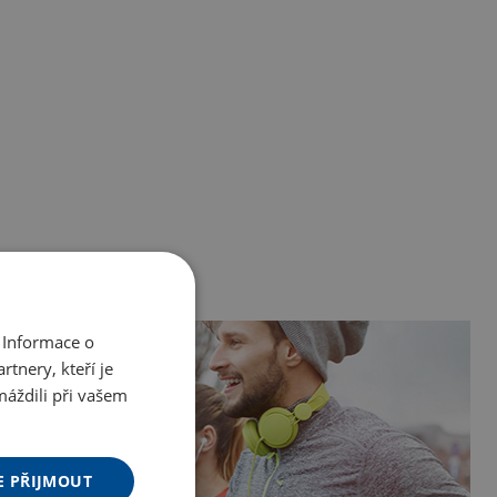
 Informace o
tnery, kteří je
máždili při vašem
E PŘIJMOUT