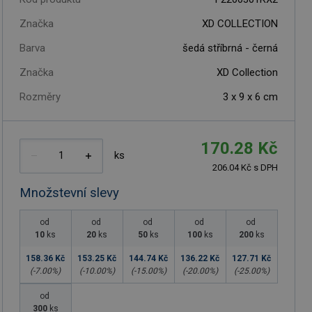
Značka
XD COLLECTION
Barva
šedá stříbrná - černá
Značka
XD Collection
Rozměry
3 x 9 x 6 cm
170.28 Kč
ks
206.04 Kč s DPH
Množstevní slevy
od
od
od
od
od
10
ks
20
ks
50
ks
100
ks
200
ks
158.36 Kč
153.25 Kč
144.74 Kč
136.22 Kč
127.71 Kč
(-
7.00
%)
(-
10.00
%)
(-
15.00
%)
(-
20.00
%)
(-
25.00
%)
od
300
ks