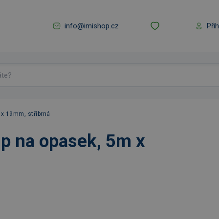
info@imishop.cz
Při
 x 19mm, stříbrná
ip na opasek, 5m x