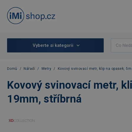
Vyberte si kategorii
Domů
/
Nářadí
/
Metry
/
Kovový svinovací metr, klip na opasek, 5m
Kovový svinovací metr, kl
19mm, stříbrná