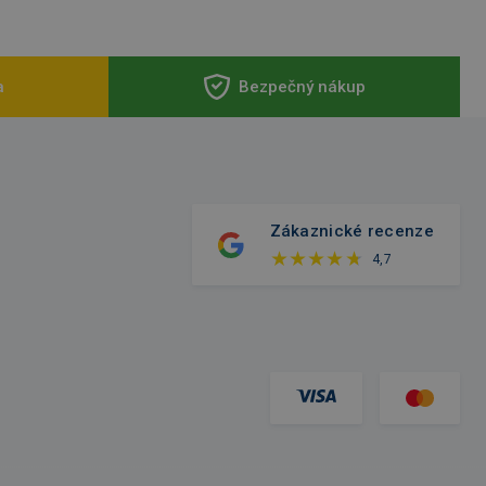
a
Bezpečný nákup
Zákaznické recenze
4,7