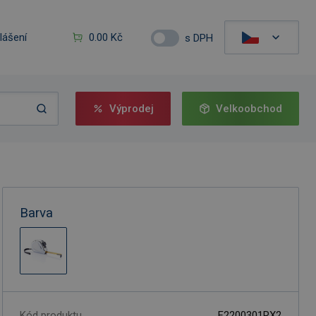
hlášení
0.00 Kč
s DPH
Výprodej
Velkoobchod
Barva
Kód produktu
F2200301RX2