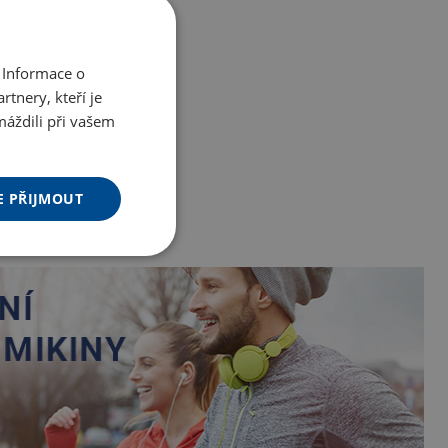
 Informace o
tnery, kteří je
máždili při vašem
E PŘIJMOUT