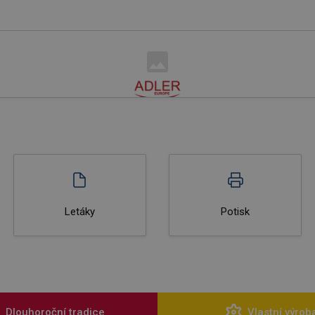
Letáky
Potisk
Dlouhoroční tradice
Vlastní výrob