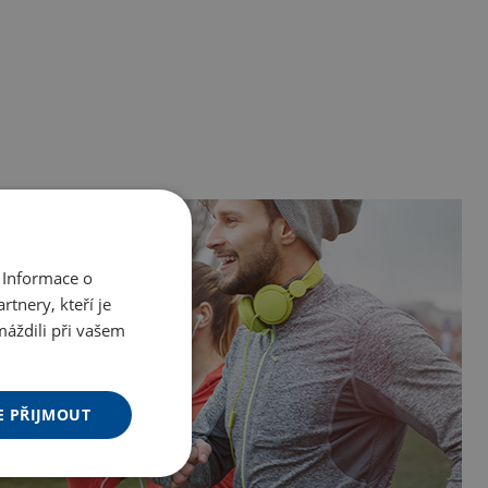
 Informace o
tnery, kteří je
máždili při vašem
E PŘIJMOUT