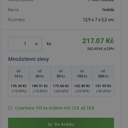
Barva
hnědá
Rozměry
12,9 x 7 x 2,2 cm
217.07 Kč
ks
262.65 Kč s DPH
Množstevní slevy
od
od
od
od
od
10
ks
20
ks
50
ks
100
ks
200
ks
195.36 Kč
184.51 Kč
173.66 Kč
162.80 Kč
151.95 Kč
(-
10.00
%)
(-
15.00
%)
(-
20.00
%)
(-
25.00
%)
(-
30.00
%)
U partnera 103 ks můžete mít 12.8. až 18.8.
Do košíku