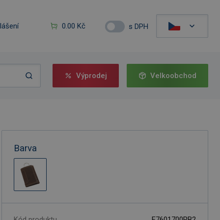
hlášení
0.00 Kč
s DPH
Výprodej
Velkoobchod
Barva
Kód produktu
F7601700RB2