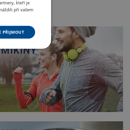
tnery, kteří je
máždili při vašem
E PŘIJMOUT