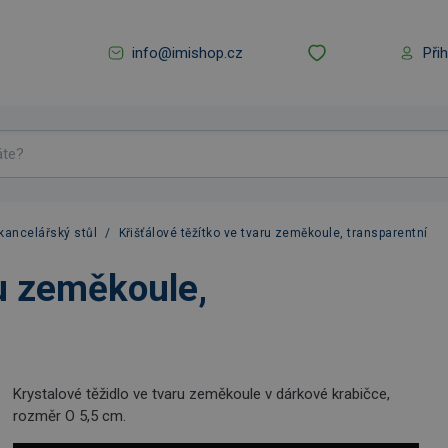
info@imishop.cz
Při
kancelářský stůl
/
Křišťálové těžítko ve tvaru zeměkoule, transparentní
ru zeměkoule,
Krystalové těžidlo ve tvaru zeměkoule v dárkové krabičce,
rozměr O 5,5 cm.