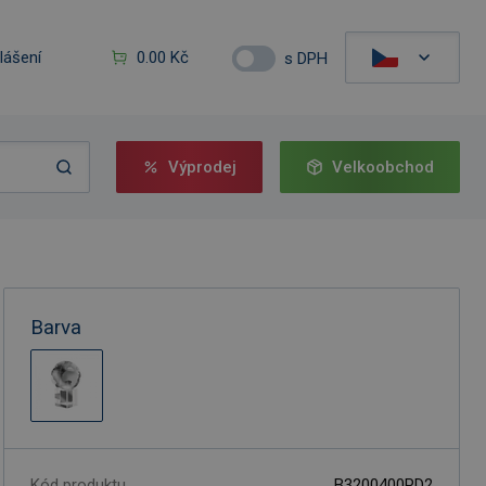
hlášení
0.00 Kč
s DPH
Výprodej
Velkoobchod
Barva
Kód produktu
B3200400PD2