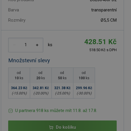
Barva
transparentní
Rozměry
Ø5,5 CM
428.51 Kč
ks
518.50 Kč s DPH
Množstevní slevy
od
od
od
od
10
ks
20
ks
50
ks
100
ks
364.23 Kč
342.81 Kč
321.38 Kč
299.96 Kč
(-
15.00
%)
(-
20.00
%)
(-
25.00
%)
(-
30.00
%)
U partnera 918 ks můžete mít 11.8. až 17.8.
Do košíku