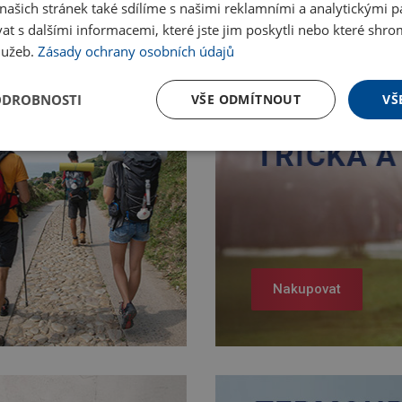
ašich stránek také sdílíme s našimi reklamními a analytickými par
 s dalšími informacemi, které jste jim poskytli nebo které shro
služeb.
Zásady ochrany osobních údajů
ODROBNOSTI
VŠE ODMÍTNOUT
VŠ
Nakupovat