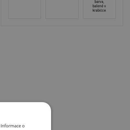
barva,
balené v
krabičce
 Informace o