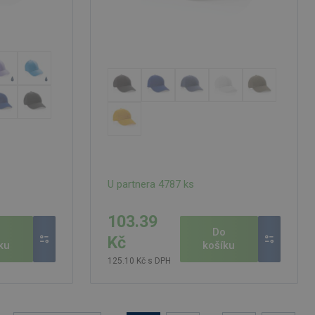
U partnera 4787 ks
103.39
o
Do
Kč
ku
košíku
125.10 Kč s DPH