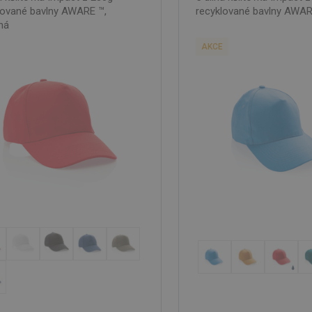
lované bavlny AWARE ™,
recyklované bavlny AWA
ná
AKCE