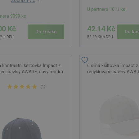
Zobrazit víc
U partnera 1011 ks
tnera 9099 ks
00 Kč
42.14 Kč
Do košíku
Do koš
Kč s DPH
50.99 Kč s DPH
á kontrastní kšiltovka Impact z
6 dílná kšiltovka Impact 
rec. bavlny AWARE, navy modrá
recyklované bavlny AWARE
(
1
)