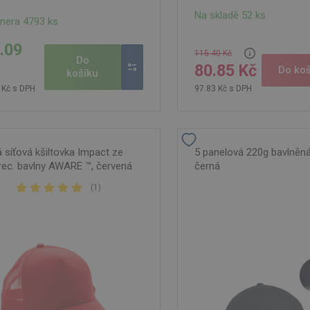
Na skladě 52 ks
tnera 4793 ks
.09
115.40 Kč
Do
80.85 Kč
Do koš
košíku
 Kč s DPH
97.83 Kč s DPH
á síťová kšiltovka Impact ze
5 panelová 220g bavlněná
rec. bavlny AWARE ™, červená
černá
(
1
)