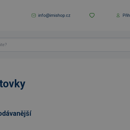
info@imishop.cz
Při
ltovky
odávanější