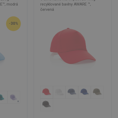
RE™, modrá
recyklované bavlny AWARE ™,
červená
-30%