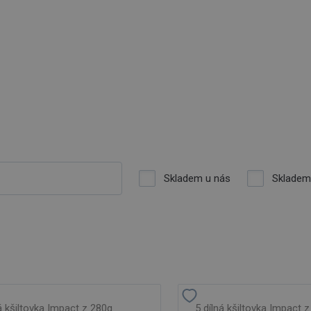
Skladem u nás
Skladem
á kšiltovka Impact z 280g
5 dílná kšiltovka Impact 