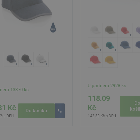
U partnera 2928 ks
tnera 13370 ks
118.09
D
31 Kč
Kč
koší
Do košíku
Kč s DPH
142.89 Kč s DPH