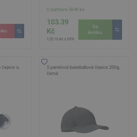
U partnera 5640 ks
103.39
Do
Kč
íku
košíku
125.10 Kč s DPH
 čepice s,
5 panelová baseballová čepice 200g,
černá