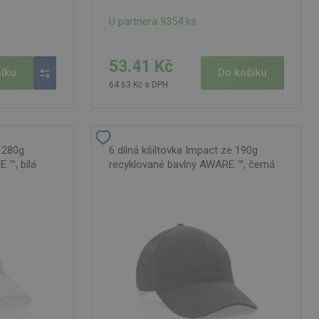
U partnera 9354 ks
53.41 Kč
íku
Do košíku
64.63 Kč s DPH
z 280g
6 dílná kšiltovka Impact ze 190g
 ™, bílá
recyklované bavlny AWARE ™, černá