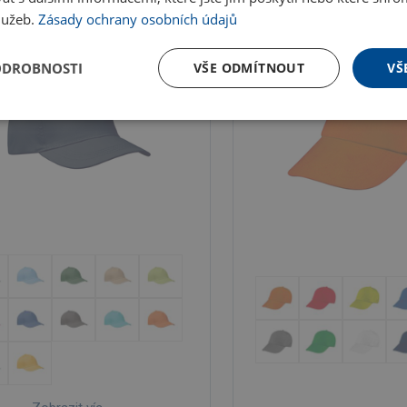
služeb.
Zásady ochrany osobních údajů
ODROBNOSTI
VŠE ODMÍTNOUT
VŠ