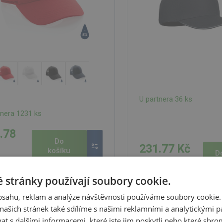
U partnera 36 ks
tnera 1231 ks
.78
Do
231.77 Kč
košíku
D
280.44 Kč s DPH
 Kč s DPH
 stránky používají soubory cookie.
obsahu, reklam a analýze návštěvnosti používáme soubory cookie.
elová baseballová čepice,
5 panelová kšiltovka,
ašich stránek také sdílíme s našimi reklamními a analytickými par
 French Navy
 s dalšími informacemi, které jste jim poskytli nebo které shro