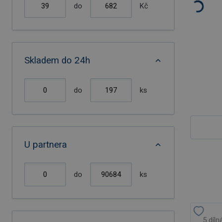
do
Kč
Skladem do 24h
do
ks
U partnera
do
ks
5 díln