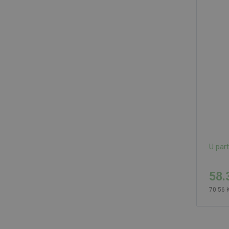
U par
58.
70.56 