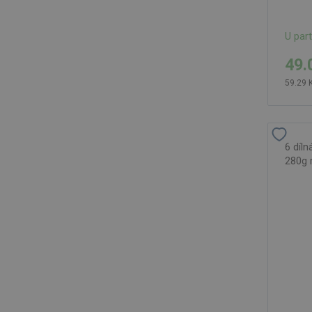
U par
49.
59.29 
6 díln
280g 