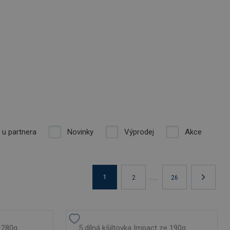
 u partnera
Novinky
Výprodej
Akce
...
1
2
26
z 280g
5 dílná kšiltovka Impact ze 190g