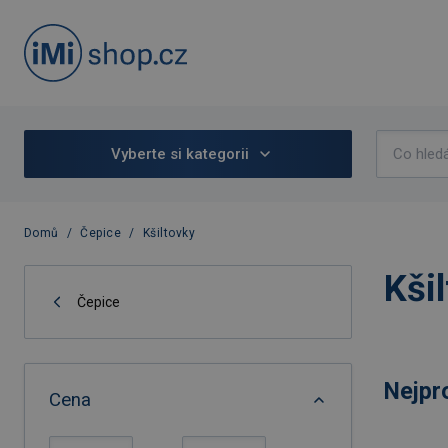
Vyberte si kategorii
Domů
/
Čepice
/
Kšiltovky
Kši
Čepice
Nejpr
Cena