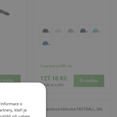
U partnera 6431 ks
127.16 Kč
o košíku
Do košíku
153.86 Kč s DPH
 Informace o
 oranžová
5panelová kšiltovka FASTBALL, bílá
tnery, kteří je
máždili při vašem