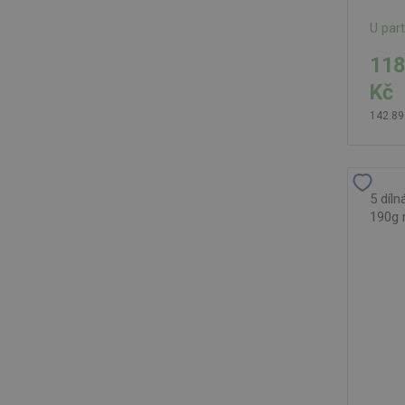
U par
118
Kč
142.89
5 díln
190g 