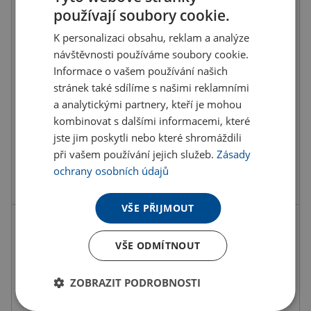
používají soubory cookie.
Do košíku
K personalizaci obsahu, reklam a analýze
návštěvnosti používáme soubory cookie.
Informace o vašem používání našich
Objednat s potiskem
stránek také sdílíme s našimi reklamními
a analytickými partnery, kteří je mohou
Doručení
Možnosti doručení »
kombinovat s dalšími informacemi, které
Osobní odběr
Výdejní místa »
jste jim poskytli nebo které shromáždili
při vašem používání jejich služeb.
Zásady
ochrany osobních údajů
Přidat do oblíbených
VŠE PŘIJMOUT
Možnosti potisku
VŠE ODMÍTNOUT
ZOBRAZIT PODROBNOSTI