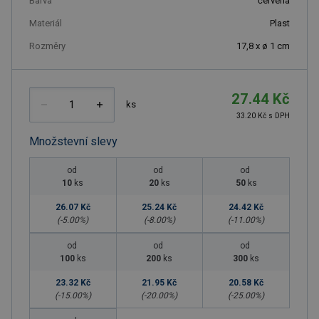
Barva
červená
Materiál
Plast
Rozměry
17,8 x ø 1 cm
27.44 Kč
ks
33.20 Kč s DPH
Množstevní slevy
od
od
od
10
ks
20
ks
50
ks
26.07 Kč
25.24 Kč
24.42 Kč
(-
5.00
%)
(-
8.00
%)
(-
11.00
%)
od
od
od
100
ks
200
ks
300
ks
23.32 Kč
21.95 Kč
20.58 Kč
(-
15.00
%)
(-
20.00
%)
(-
25.00
%)