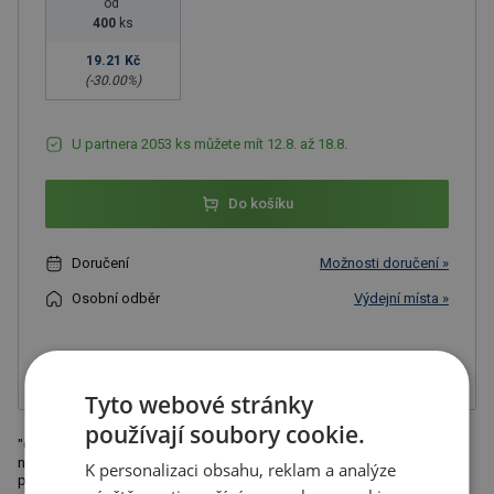
od
400
ks
19.21 Kč
(-
30.00
%)
U partnera 2053 ks můžete mít 12.8. až 18.8.
Do košíku
Doručení
Možnosti doručení »
Osobní odběr
Výdejní místa »
Přidat do oblíbených
Tyto webové stránky
používají soubory cookie.
"Originální kuličkové pero se ""smile hands"" červené barvy, s modrou
náplní a stylusem (na smartphony a tablety). Doporučená technologie
K personalizaci obsahu, reklam a analýze
potisku: tamponová T2. Rozměry: 17,8 x 3,4 x 1,2 cm"