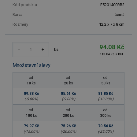
Kód produktu
F5201400RB2
Barva
černá
Rozměry
12,2 x 7 x 8 cm
94.08 Kč
ks
113.84 Kč s DPH
Množstevní slevy
od
od
od
10
ks
20
ks
50
ks
89.38 Kč
85.61 Kč
81.85 Kč
(-
5.00
%)
(-
9.00
%)
(-
13.00
%)
od
od
od
100
ks
200
ks
300
ks
79.97 Kč
75.26 Kč
70.56 Kč
(-
15.00
%)
(-
20.00
%)
(-
25.00
%)