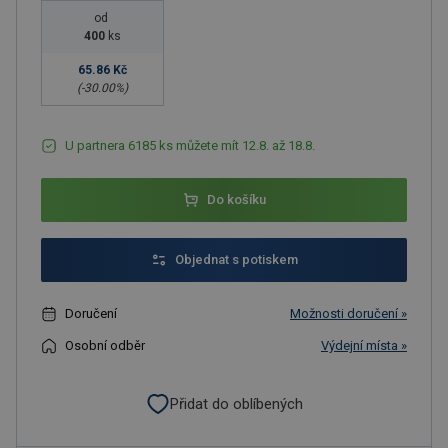
od
400
ks
65.86 Kč
(-
30.00
%)
U partnera 6185 ks můžete mít 12.8. až 18.8.
Do košíku
Objednat s potiskem
Doručení
Možnosti doručení »
Osobní odběr
Výdejní místa »
Přidat do oblíbených