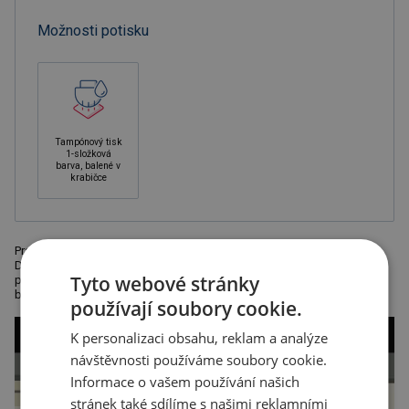
Možnosti potisku
Tampónový tisk
1-složková
barva, balené v
krabičce
Praktický držák na mobil nebo navigaci na kolo. Baleno v krabičce.
Doporučená technologie potisku: tamponový tisk C. Maximální velikost
Tyto webové stránky
potisku: 40 x 15 mm. Rozměry: 12,2 x 7 x 8 cm. Poznámka: dodáváme
bez dekorace. Kartonové množství v ks: 50.
používají soubory cookie.
K personalizaci obsahu, reklam a analýze
návštěvnosti používáme soubory cookie.
Informace o vašem používání našich
stránek také sdílíme s našimi reklamními