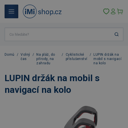
Domů
/
Volný
/
Na pláž, do
/
Cyklistické
/
LUPIN držák na
čas
přírody, na
příslušenství
mobil s navigací
zahradu
na kolo
LUPIN držák na mobil s
navigací na kolo