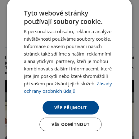
Tyto webové stránky
používají soubory cookie.
Gravír
Tampónový tisk
2-složková
barva, balené v
K personalizaci obsahu, reklam a analýze
sáčku
návštěvnosti používáme soubory cookie.
Informace o vašem používání našich
stránek také sdílíme s našimi reklamními
Luxusní kovové pero s velkou náplní, jehož dominantní ozdobou je velmi
a analytickými partnery, kteří je mohou
jemná kovová síť. Baleno v dárkové papírové kazetě. Rozměr: 14,2 x ?
1,2 cm. Doporučená technologie potisku: gravír na pero, tamponový tisk
kombinovat s dalšími informacemi, které
na kazetu
jste jim poskytli nebo které shromáždili
při vašem používání jejich služeb.
Zásady
ochrany osobních údajů
VŠE PŘIJMOUT
VŠE ODMÍTNOUT