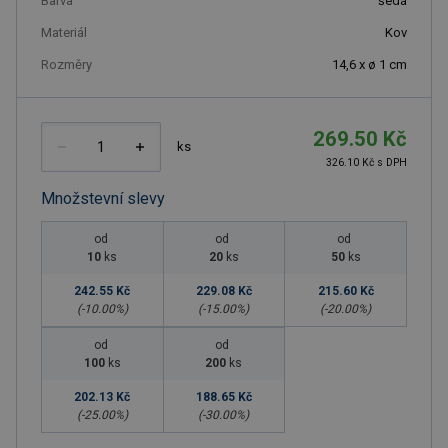
Barva
šedá
Materiál
Kov
Rozměry
14,6 x ø 1 cm
269.50 Kč
ks
326.10 Kč s DPH
Množstevní slevy
od
od
od
10
ks
20
ks
50
ks
242.55 Kč
229.08 Kč
215.60 Kč
(-
10.00
%)
(-
15.00
%)
(-
20.00
%)
od
od
100
ks
200
ks
202.13 Kč
188.65 Kč
(-
25.00
%)
(-
30.00
%)