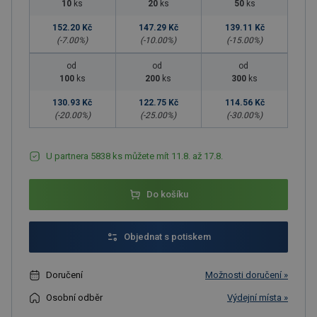
10
ks
20
ks
50
ks
152.20 Kč
147.29 Kč
139.11 Kč
(-
7.00
%)
(-
10.00
%)
(-
15.00
%)
od
od
od
100
ks
200
ks
300
ks
130.93 Kč
122.75 Kč
114.56 Kč
(-
20.00
%)
(-
25.00
%)
(-
30.00
%)
U partnera 5838 ks můžete mít 11.8. až 17.8.
Do košíku
Objednat s potiskem
Doručení
Možnosti doručení »
Osobní odběr
Výdejní místa »