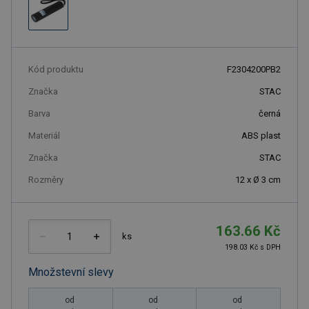
Kód produktu
F2304200PB2
Značka
STAC
Barva
černá
Materiál
ABS plast
Značka
STAC
Rozměry
12 x Ø 3 cm
163.66 Kč
ks
198.03 Kč s DPH
Množstevní slevy
od
od
od