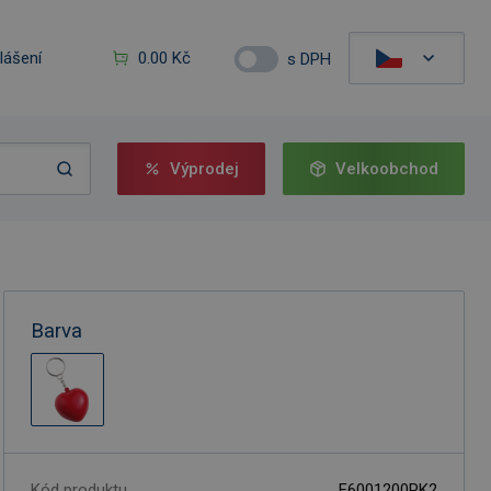
hlášení
0.00 Kč
s DPH
Výprodej
Velkoobchod
Barva
Kód produktu
F6001200PK2