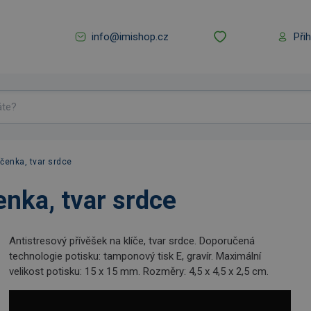
info@imishop.cz
Při
íčenka, tvar srdce
enka, tvar srdce
Antistresový přívěšek na klíče, tvar srdce. Doporučená
technologie potisku: tamponový tisk E, gravír. Maximální
velikost potisku: 15 x 15 mm. Rozměry: 4,5 x 4,5 x 2,5 cm.