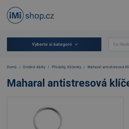
Vyberte si kategorii
Domů
/
Drobné dárky
/
Přívěsky, klíčenky
/
Maharal antistresová kl
Maharal antistresová klíč