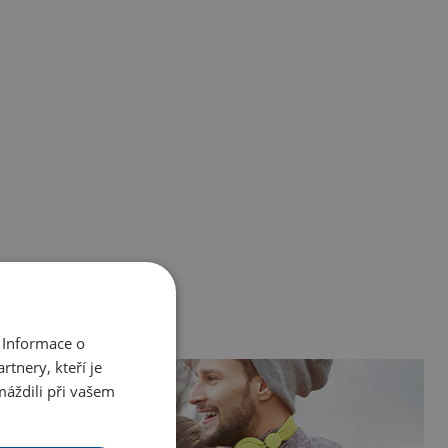
 Informace o
tnery, kteří je
máždili při vašem