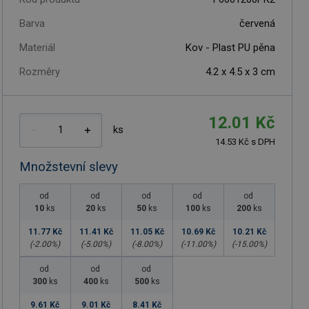
Barva
červená
Materiál
Kov - Plast PU pěna
Rozměry
4.2 x 4.5 x 3 cm
12.01 Kč
ks
14.53 Kč s DPH
Množstevní slevy
od
od
od
od
od
10
ks
20
ks
50
ks
100
ks
200
ks
11.77 Kč
11.41 Kč
11.05 Kč
10.69 Kč
10.21 Kč
(-
2.00
%)
(-
5.00
%)
(-
8.00
%)
(-
11.00
%)
(-
15.00
%)
od
od
od
300
ks
400
ks
500
ks
9.61 Kč
9.01 Kč
8.41 Kč