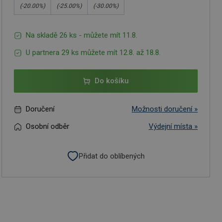
(-
20.00
%)
(-
25.00
%)
(-
30.00
%)
Na skladě 26 ks - můžete mít 11.8.
U partnera 29 ks můžete mít 12.8. až 18.8.
Do košíku
Doručení
Možnosti doručení »
Osobní odběr
Výdejní místa »
Přidat do oblíbených