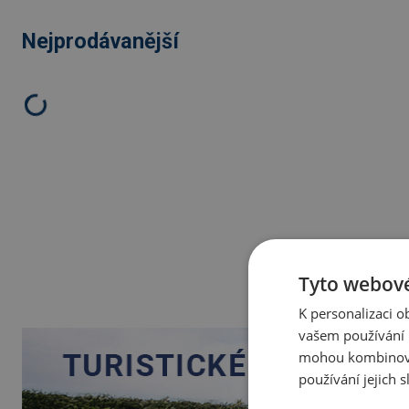
Nejprodávanější
Tyto webové
K personalizaci 
vašem používání n
mohou kombinovat
používání jejich 