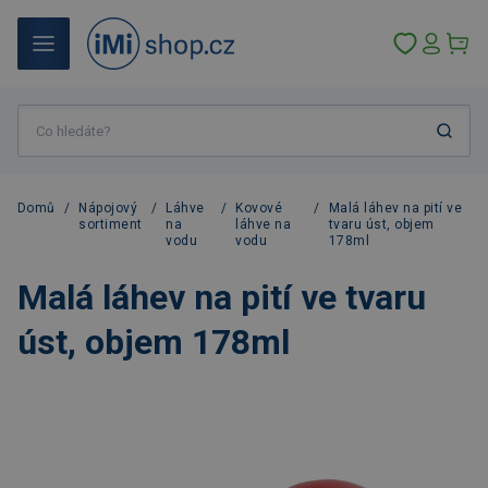
Domů
/
Nápojový
/
Láhve
/
Kovové
/
Malá láhev na pití ve
sortiment
na
láhve na
tvaru úst, objem
vodu
vodu
178ml
Malá láhev na pití ve tvaru
úst, objem 178ml