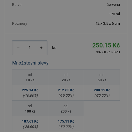
Barva
červená
178
ml
Rozměry
12 x 3,5 x 6 cm
250.15 Kč
ks
302.68 Kč s DPH
Množstevní slevy
od
od
od
10
ks
20
ks
50
ks
225.14 Kč
212.63 Kč
200.12 Kč
(-
10.00
%)
(-
15.00
%)
(-
20.00
%)
od
od
100
ks
200
ks
187.61 Kč
175.11 Kč
(-
25.00
%)
(-
30.00
%)