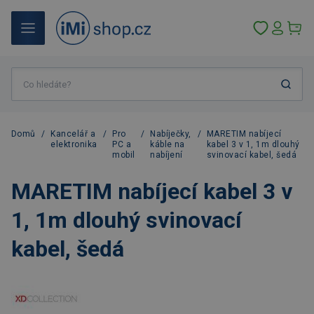
Domů
/
Kancelář a
/
Pro
/
Nabíječky,
/
MARETIM nabíjecí
elektronika
PC a
káble na
kabel 3 v 1, 1m dlouhý
mobil
nabíjení
svinovací kabel, šedá
MARETIM nabíjecí kabel 3 v
1, 1m dlouhý svinovací
kabel, šedá