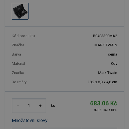
Kód produktu
B0403300MA2
Značka
MARK TWAIN
Barva
černá
Materiál
Kov
Značka
Mark Twain
Rozměry
18,2 x 8,3 x 4,8 cm
683.06 Kč
ks
826.50 Kč s DPH
Množstevní slevy