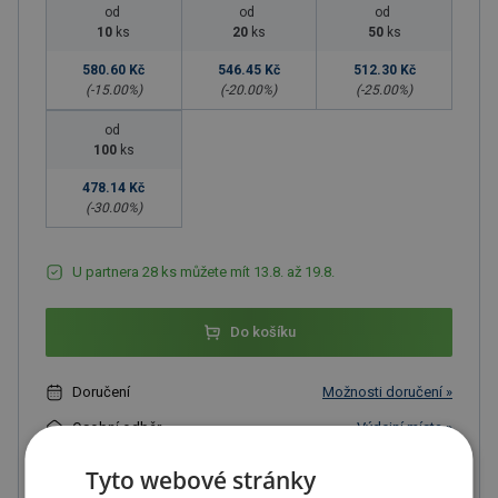
od
od
od
10
ks
20
ks
50
ks
580.60 Kč
546.45 Kč
512.30 Kč
(-
15.00
%)
(-
20.00
%)
(-
25.00
%)
od
100
ks
478.14 Kč
(-
30.00
%)
U partnera 28 ks můžete mít 13.8. až 19.8.
Do košíku
Doručení
Možnosti doručení »
Osobní odběr
Výdejní místa »
Tyto webové stránky
Přidat do oblíbených