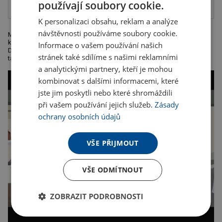
používají soubory cookie.
K personalizaci obsahu, reklam a analýze
návštěvnosti používáme soubory cookie.
Mark Twain - 3 ks kovová psací sada složená z plnícího pera,
kuličkového pero s černou kovovou náplní a modře píšícího rolleru.
Informace o vašem používání našich
Dodáváno vše v krabici s bílými švy. Doporučená technologie potisku:
stránek také sdílíme s našimi reklamními
tamponová T2, laser L1. Rozměry: 18,2 x 8,5 x
a analytickými partnery, kteří je mohou
kombinovat s dalšími informacemi, které
jste jim poskytli nebo které shromáždili
při vašem používání jejich služeb.
Zásady
ochrany osobních údajů
VŠE PŘIJMOUT
VŠE ODMÍTNOUT
ZOBRAZIT PODROBNOSTI