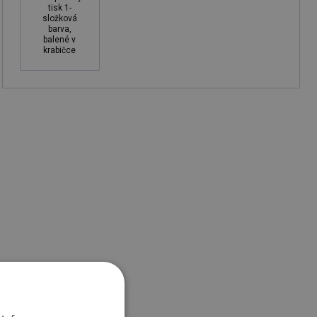
tisk 1-
složková
barva,
balené v
krabičce