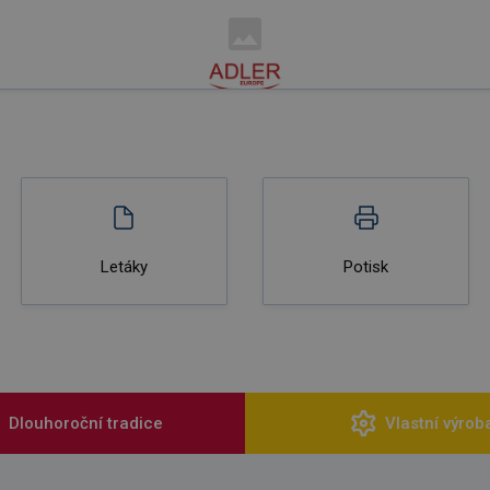
Letáky
Potisk
Dlouhoroční tradice
Vlastní výrob