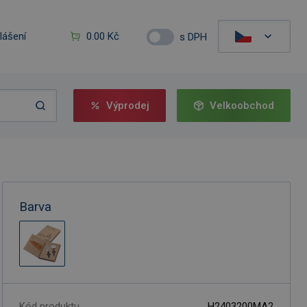
hlášení
0.00 Kč
s DPH
Výprodej
Velkoobchod
Barva
Kód produktu
H2403200MA2