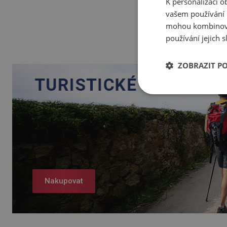
K personalizaci 
vašem používání n
mohou kombinovat
používání jejich 
ZOBRAZIT P
Nakupovat