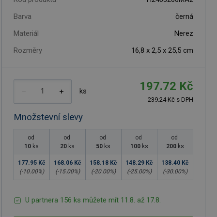
Barva
černá
Materiál
Nerez
Rozměry
16,8 x 2,5 x 25,5 cm
197.72 Kč
ks
239.24 Kč s DPH
Množstevní slevy
od
od
od
od
od
10
ks
20
ks
50
ks
100
ks
200
ks
177.95 Kč
168.06 Kč
158.18 Kč
148.29 Kč
138.40 Kč
(-
10.00
%)
(-
15.00
%)
(-
20.00
%)
(-
25.00
%)
(-
30.00
%)
U partnera 156 ks můžete mít 11.8. až 17.8.