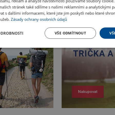
obsahu, reklam a analýze návštěvnosti používáme soubory cookie.
ašich stránek také sdílíme s našimi reklamními a analytickými par
 s dalšími informacemi, které jste jim poskytli nebo které shro
služeb.
Zásady ochrany osobních údajů
ODROBNOSTI
VŠE ODMÍTNOUT
VŠ
Nakupovat