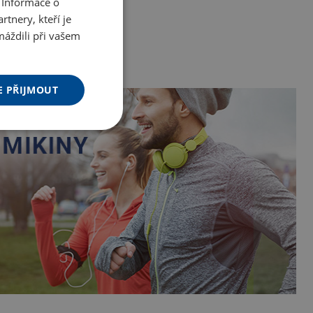
 Informace o
tnery, kteří je
máždili při vašem
E PŘIJMOUT