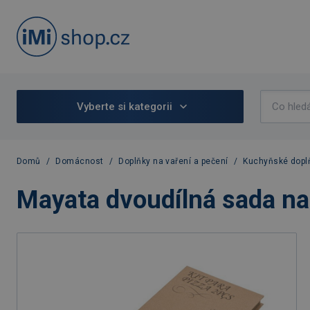
Vyberte si kategorii
Domů
/
Domácnost
/
Doplňky na vaření a pečení
/
Kuchyňské dopl
Mayata dvoudílná sada na