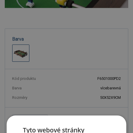
Barva
Kód produktu
F6501000PD2
Barva
vícebarevná
Rozměry
50X52X9CM
674.00 Kč
ks
815.54 Kč s DPH
Tyto webové stránky