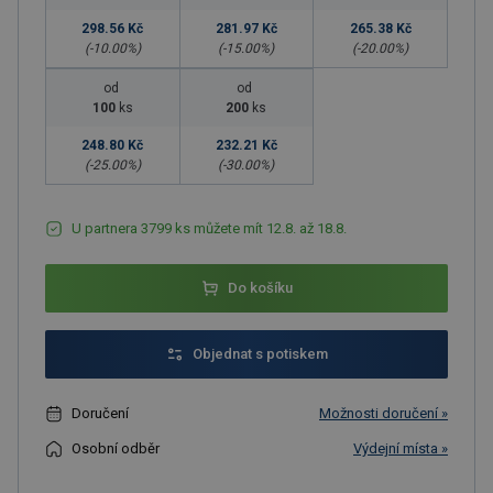
298.56 Kč
281.97 Kč
265.38 Kč
(-
10.00
%)
(-
15.00
%)
(-
20.00
%)
od
od
100
ks
200
ks
248.80 Kč
232.21 Kč
(-
25.00
%)
(-
30.00
%)
U partnera 3799 ks můžete mít 12.8. až 18.8.
Do košíku
Objednat s potiskem
Doručení
Možnosti doručení »
Osobní odběr
Výdejní místa »