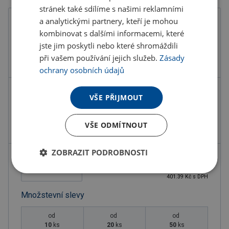
stránek také sdílíme s našimi reklamními
a analytickými partnery, kteří je mohou
Barva
kombinovat s dalšími informacemi, které
jste jim poskytli nebo které shromáždili
při vašem používání jejich služeb.
Zásady
ochrany osobních údajů
Kód produktu
F2402300PD2
VŠE PŘIJMOUT
Barva
černá
VŠE ODMÍTNOUT
Rozměry
Ø3,8X16 CM
ZOBRAZIT PODROBNOSTI
331.73 Kč
ks
401.39 Kč s DPH
Množstevní slevy
od
od
od
10
ks
20
ks
50
ks