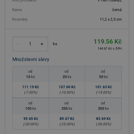
Kód produktu
F1901100RB2
Barva
černá
Rozměry
11,2 x 2,5 cm
119.56 Kč
ks
144.67 Kč s DPH
Množstevní slevy
od
od
od
10
ks
20
ks
50
ks
111.19 Kč
107.60 Kč
101.63 Kč
(-
7.00
%)
(-
10.00
%)
(-
15.00
%)
od
od
od
100
ks
200
ks
300
ks
95.65 Kč
89.67 Kč
83.69 Kč
(-
20.00
%)
(-
25.00
%)
(-
30.00
%)