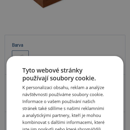
Barva
Tyto webové stránky
používají soubory cookie.
Kód produktu
B0107400PD2
K personalizaci obsahu, reklam a analýze
Barva
šedá stříbrná
návštěvnosti používáme soubory cookie.
Informace o vašem používání našich
Rozměry
15.5X4.6X2CM
stránek také sdílíme s našimi reklamními
a analytickými partnery, kteří je mohou
kombinovat s dalšími informacemi, které
110.99 Kč
ks
jste jim poskytli nebo které shromáždili