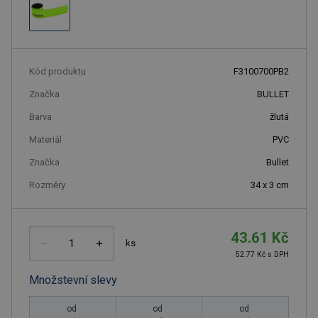
Kód produktu
F3100700PB2
Značka
BULLET
Barva
žlutá
Materiál
PVC
Značka
Bullet
Rozměry
34 x 3 cm
43.61 Kč
ks
52.77 Kč s DPH
Množstevní slevy
od
od
od