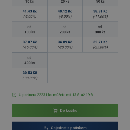
10
ks
20
ks
50
ks
41.43 Kč
40.12 Kč
38.81 Kč
(-
5.00
%)
(-
8.00
%)
(-
11.00
%)
od
od
od
100
ks
200
ks
300
ks
37.07 Kč
34.89 Kč
32.71 Kč
(-
15.00
%)
(-
20.00
%)
(-
25.00
%)
od
400
ks
30.53 Kč
(-
30.00
%)
U partnera 22231 ks můžete mít 13.8. až 19.8.
Do košíku
Objednat s potiskem