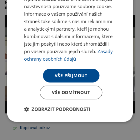
Neonový bezpečnostní ovinovací pás, pro zviditelnění se, umísťuje se
návštěvnosti používáme soubory cookie.
na rameno nebo tašku, odsouhlasený EN 13356, rozměr 34 x 3 cm
Informace o vašem používání našich
stránek také sdílíme s našimi reklamními
a analytickými partnery, kteří je mohou
kombinovat s dalšími informacemi, které
jste jim poskytli nebo které shromáždili
při vašem používání jejich služeb.
Zásady
ochrany osobních údajů
VŠE PŘIJMOUT
VŠE ODMÍTNOUT
ZOBRAZIT PODROBNOSTI
Kopírovat odkaz