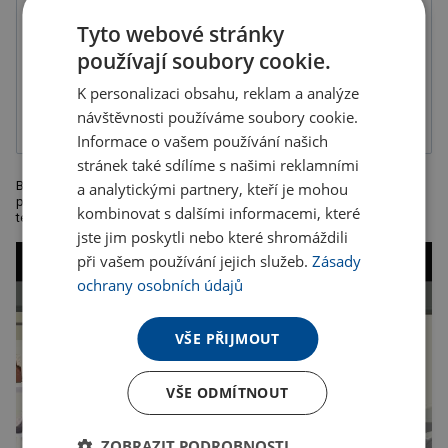
Tyto webové stránky
používají soubory cookie.
Gravír
Tampónový tisk
2-složková
K personalizaci obsahu, reklam a analýze
barva, balené v
krabičce
návštěvnosti používáme soubory cookie.
Informace o vašem používání našich
stránek také sdílíme s našimi reklamními
Bílá termoska z nerezové oceli o objemu 500 ml s víčkem, které lze
a analytickými partnery, kteří je mohou
použít jako hrnek s ouškem. Rozměry: ? 8 x 25,5 cm. Doporučená
kombinovat s dalšími informacemi, které
technologie tisku: gravír. Kartonové množství v ks: 24
jste jim poskytli nebo které shromáždili
při vašem používání jejich služeb.
Zásady
ochrany osobních údajů
VŠE PŘIJMOUT
VŠE ODMÍTNOUT
ZOBRAZIT PODROBNOSTI