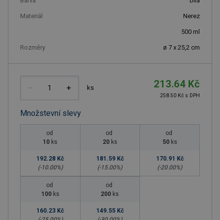
Barva
bílá
Materiál
Nerez
500
ml
Rozměry
ø 7 x 25,2 cm
213.64 Kč
ks
258.50 Kč s DPH
Množstevní slevy
od
od
od
10
ks
20
ks
50
ks
192.28 Kč
181.59 Kč
170.91 Kč
(-
10.00
%)
(-
15.00
%)
(-
20.00
%)
od
od
100
ks
200
ks
160.23 Kč
149.55 Kč
(-
25.00
%)
(-
30.00
%)