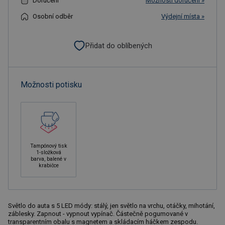
Doručení
Možnosti doručení »
Osobní odběr
Výdejní místa »
Přidat do oblíbených
Možnosti potisku
Tampónový tisk
1-složková
barva, balené v
krabičce
Světlo do auta s 5 LED módy: stálý, jen světlo na vrchu, otáčky, mihotání,
záblesky. Zapnout - vypnout vypínač. Částečně pogumované v
transparentním obalu s magnetem a skládacím háčkem zespodu.