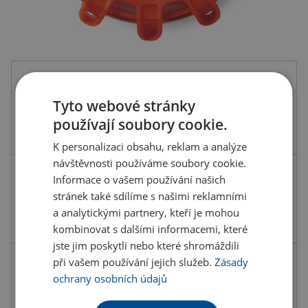
Barva
Tyto webové stránky
používají soubory cookie.
K personalizaci obsahu, reklam a analýze
návštěvnosti používáme soubory cookie.
Kód produktu
F3001800PD2
Informace o vašem používání našich
stránek také sdílíme s našimi reklamními
Barva
oranžová
a analytickými partnery, kteří je mohou
Rozměry
Ø9,5X3,3 CM
kombinovat s dalšími informacemi, které
jste jim poskytli nebo které shromáždili
při vašem používání jejich služeb.
Zásady
167.58 Kč
ochrany osobních údajů
ks
202.77 Kč s DPH