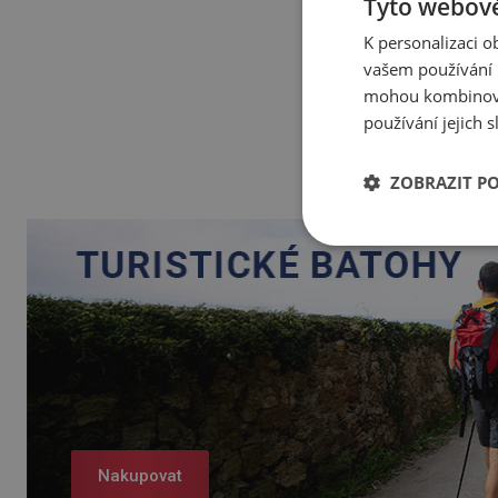
Tyto webové
K personalizaci 
vašem používání n
mohou kombinovat
používání jejich 
ZOBRAZIT P
Nakupovat