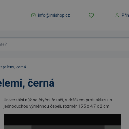
info@imishop.cz
Při
epelemi, černá
lemi, černá
Univerzální nůž se čtyřmi řezači, s držákem proti skluzu, s
jednoduchou výměnnou čepelí, rozměr 15,5 x 4,7 x 2 cm