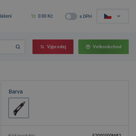
hlášení
0.00 Kč
s DPH
Výprodej
Velkoobchod
Barva
Kód produktu
F2000500MA2