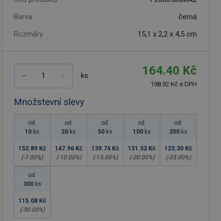
Barva
černá
Rozměry
15,1 x 2,2 x 4,5 cm
164.40 Kč
ks
198.92 Kč s DPH
Množstevní slevy
od
od
od
od
od
10
ks
20
ks
50
ks
100
ks
200
ks
152.89 Kč
147.96 Kč
139.74 Kč
131.52 Kč
123.30 Kč
(-
7.00
%)
(-
10.00
%)
(-
15.00
%)
(-
20.00
%)
(-
25.00
%)
od
300
ks
115.08 Kč
(-
30.00
%)