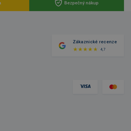
a
Bezpečný nákup
Zákaznické recenze
4,7