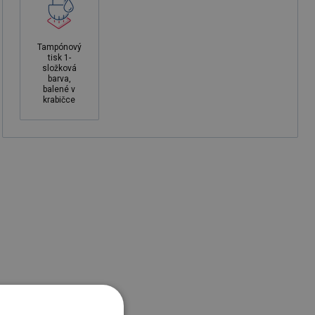
Tampónový
tisk 1-
složková
barva,
balené v
krabičce