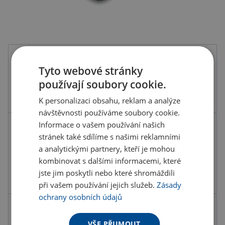
Barva
Tyto webové stránky
používají soubory cookie.
K personalizaci obsahu, reklam a analýze
návštěvnosti používáme soubory cookie.
Informace o vašem používání našich
Kód produktu
F7700700PD2
stránek také sdílíme s našimi reklamními
Barva
černá
a analytickými partnery, kteří je mohou
kombinovat s dalšími informacemi, které
Materiál
POLYESTER
jste jim poskytli nebo které shromáždili
Rozměry
10,5X0,6X14,5 CM
při vašem používání jejich služeb.
Zásady
ochrany osobních údajů
117.60 Kč
ks
VŠE PŘIJMOUT