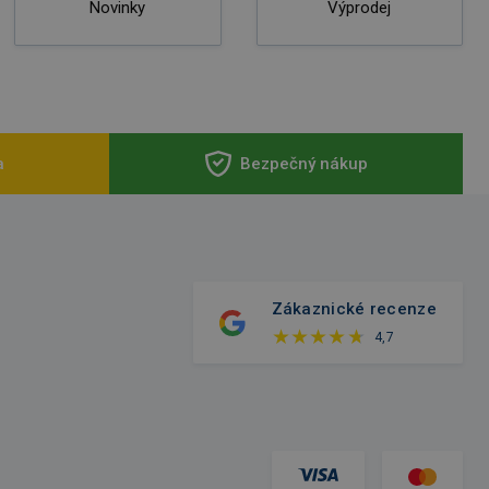
Novinky
Výprodej
a
Bezpečný nákup
Zákaznické recenze
4,7