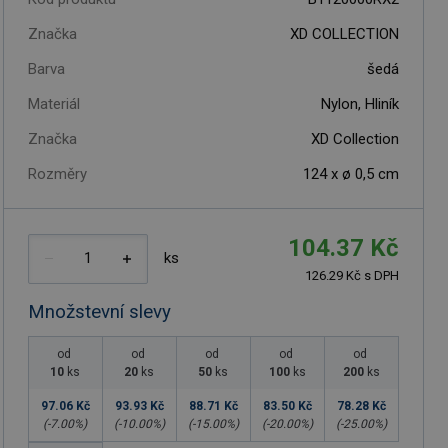
Značka
XD COLLECTION
Barva
šedá
Materiál
Nylon, Hliník
Značka
XD Collection
Rozměry
124 x ø 0,5 cm
104.37 Kč
ks
126.29 Kč s DPH
Množstevní slevy
od
od
od
od
od
10
ks
20
ks
50
ks
100
ks
200
ks
97.06 Kč
93.93 Kč
88.71 Kč
83.50 Kč
78.28 Kč
(-
7.00
%)
(-
10.00
%)
(-
15.00
%)
(-
20.00
%)
(-
25.00
%)