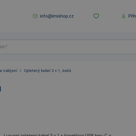
info@imishop.cz
Při
a nabíjení
/
Opletený kabel 3 v 1, šedá
á
Luxusní opletený kabel 3 v 1 s konektory USB typu C a