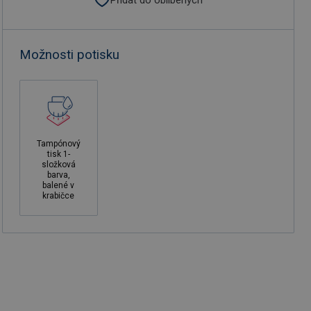
Možnosti potisku
Tampónový
tisk 1-
složková
barva,
balené v
krabičce