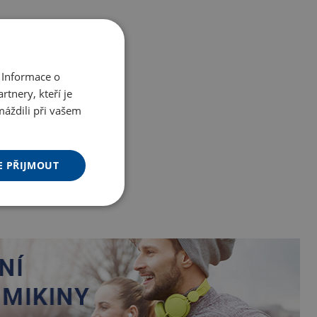
 Informace o
tnery, kteří je
máždili při vašem
E PŘIJMOUT