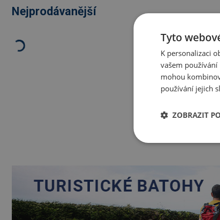
Nejprodávanější
Tyto webové
K personalizaci 
vašem používání n
mohou kombinovat
používání jejich 
ZOBRAZIT P