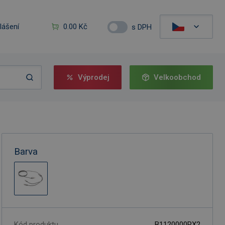
hlášení
0.00 Kč
s DPH
Výprodej
Velkoobchod
Barva
Kód produktu
B1120000RX2