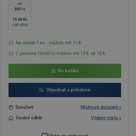
od
300
ks
73.06 Kč
(-
30.00
%)
Na skladě 1 ks - můžete mít 11.8.
U partnera 10343 ks můžete mít 12.8. až 18.8.
Do košíku
Objednat s potiskem
Doručení
Možnosti doručení »
Osobní odběr
Výdejní místa »
Přidat do oblíbených