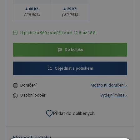
4.60 Kč
4.29 Kč
(-
25.00
%)
(-
30.00
%)
U partnera 960 ks můžete mít 12.8. až 18.8.
Do košíku
Objednat s potiskem
Doručení
Možnosti doručení »
Osobní odběr
Výdejní místa »
Přidat do oblíbených
Možnosti potisku