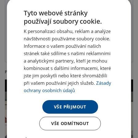
Tyto webové stránky
používají soubory cookie.
K personalizaci obsahu, reklam a analýze
UV tisk na
Tampónový tisk
návštěvnosti používáme soubory cookie.
barevný
1-složková
podklad
barva, balené v
Informace o vašem používání našich
sáčku
stránek také sdílíme s našimi reklamními
a analytickými partnery, kteří je mohou
kombinovat s dalšími informacemi, které
Plastový otvírák listů s kovovým nožem, rozměr 7,5 x 5 x 0,4 cm
jste jim poskytli nebo které shromáždili
při vašem používání jejich služeb.
Zásady
ochrany osobních údajů
VŠE PŘIJMOUT
VŠE ODMÍTNOUT