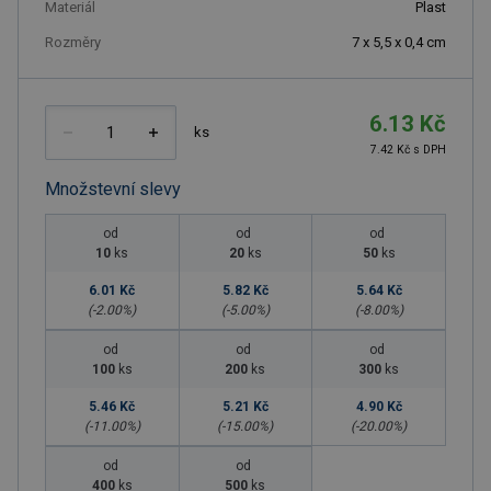
Materiál
Plast
Rozměry
7 x 5,5 x 0,4 cm
6.13 Kč
ks
7.42 Kč s DPH
Množstevní slevy
od
od
od
10
ks
20
ks
50
ks
6.01 Kč
5.82 Kč
5.64 Kč
(-
2.00
%)
(-
5.00
%)
(-
8.00
%)
od
od
od
100
ks
200
ks
300
ks
5.46 Kč
5.21 Kč
4.90 Kč
(-
11.00
%)
(-
15.00
%)
(-
20.00
%)
od
od
400
ks
500
ks