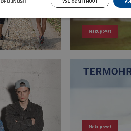
ODROBNOSTI
VŠE ODMÍTNOUT
VŠ
Nakupovat
Nakupovat