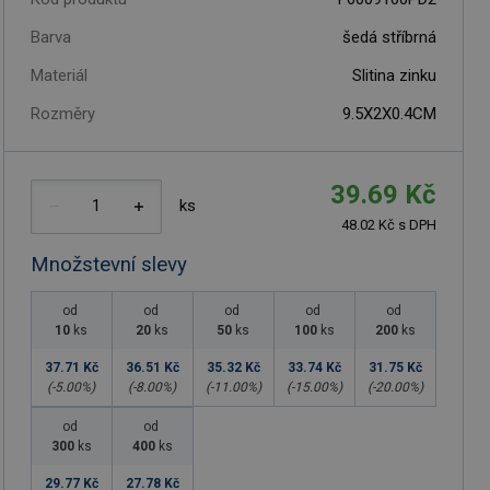
Barva
šedá stříbrná
Materiál
Slitina zinku
Rozměry
9.5X2X0.4CM
39.69 Kč
ks
48.02 Kč s DPH
Množstevní slevy
od
od
od
od
od
10
ks
20
ks
50
ks
100
ks
200
ks
37.71 Kč
36.51 Kč
35.32 Kč
33.74 Kč
31.75 Kč
(-
5.00
%)
(-
8.00
%)
(-
11.00
%)
(-
15.00
%)
(-
20.00
%)
od
od
300
ks
400
ks
29.77 Kč
27.78 Kč