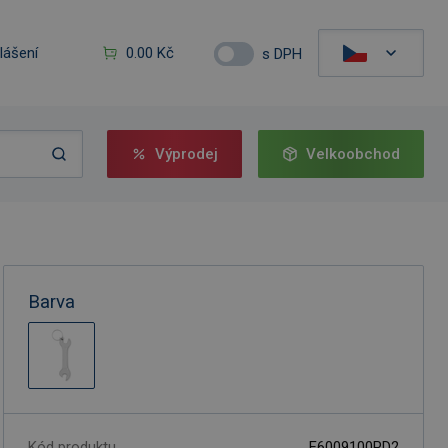
hlášení
0.00 Kč
s DPH
Výprodej
Velkoobchod
Barva
Kód produktu
F6009100PD2