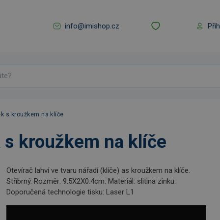
info@imishop.cz
Při
ek s kroužkem na klíče
k s kroužkem na klíče
Otevírač lahví ve tvaru nářadí (klíče) as kroužkem na klíče.
Stříbrný. Rozměr: 9.5X2X0.4cm. Materiál: slitina zinku.
Doporučená technologie tisku: Laser L1