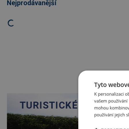
Nejprodávanější
Tyto webové
K personalizaci 
vašem používání n
mohou kombinovat
používání jejich 