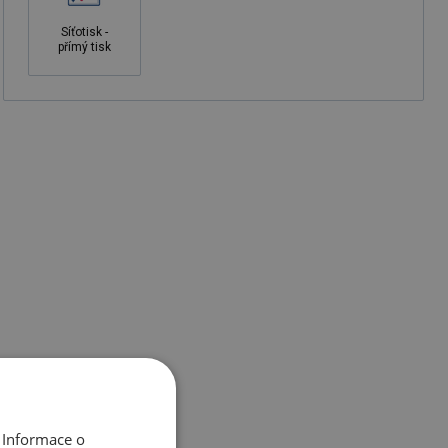
Síťotisk -
přímý tisk
 Informace o