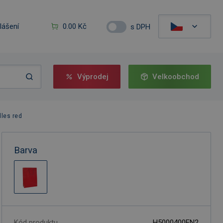
hlášení
0.00 Kč
s DPH
Výprodej
Velkoobchod
dles red
Barva
Kód produktu
H5000400EN2