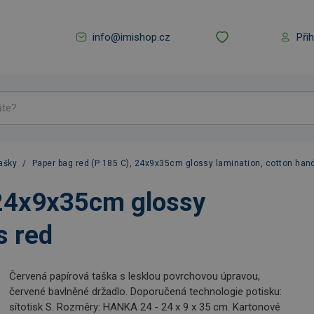
info@imishop.cz
Při
ašky
/
Paper bag red (P 185 C), 24x9x35cm glossy lamination, cotton han
 24x9x35cm glossy
s red
Červená papírová taška s lesklou povrchovou úpravou,
červené bavlněné držadlo. Doporučená technologie potisku:
sítotisk S. Rozměry: HANKA 24 - 24 x 9 x 35 cm. Kartonové