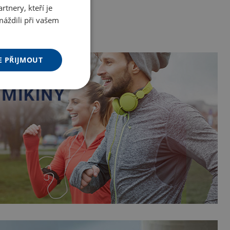
tnery, kteří je
máždili při vašem
E PŘIJMOUT