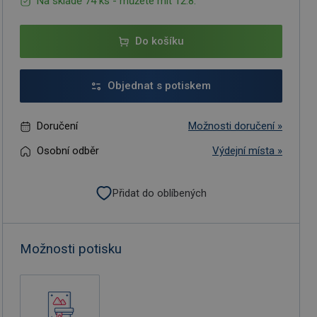
Na skladě 74 ks - můžete mít 12.8.
Do košíku
Objednat s potiskem
Doručení
Možnosti doručení »
Osobní odběr
Výdejní místa »
Přidat do oblíbených
Možnosti potisku