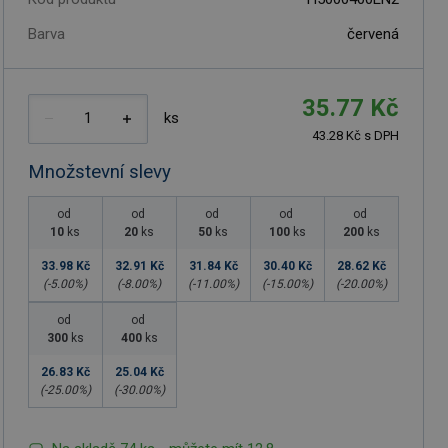
Barva
červená
35.77 Kč
ks
43.28 Kč s DPH
Množstevní slevy
od
od
od
od
od
10
ks
20
ks
50
ks
100
ks
200
ks
33.98 Kč
32.91 Kč
31.84 Kč
30.40 Kč
28.62 Kč
(-
5.00
%)
(-
8.00
%)
(-
11.00
%)
(-
15.00
%)
(-
20.00
%)
od
od
300
ks
400
ks
26.83 Kč
25.04 Kč
(-
25.00
%)
(-
30.00
%)