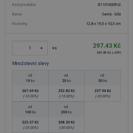
Kód produktu
B1101600PJ2
Barva
černá - bílá
Rozměry
12,8 x 19,3 x 10,3 cm
297.43 Kč
ks
359.89 Kč s DPH
Množstevní slevy
od
od
od
10
ks
20
ks
50
ks
267.69 Kč
252.82 Kč
237.94 Kč
(-
10.00
%)
(-
15.00
%)
(-
20.00
%)
od
od
100
ks
200
ks
223.07 Kč
208.20 Kč
(-
25.00
%)
(-
30.00
%)