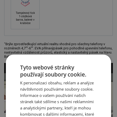
Tampónový tisk
1-složková
barva, balené v
krabičce
"Brýle zprostředkující virtuální realitu vhodné pro všechny telefony v
rozměrech 4,7""-6"". EVA přilnavýpásek pro pohodlné upevnění telefonu,
nastavitelná vzdálenost průzorů, elastický a nastavitelný pásek na hlavu.
Balení obsahuje čistící hadřík z"
Tyto webové stránky
používají soubory cookie.
K personalizaci obsahu, reklam a analýze
návštěvnosti používáme soubory cookie.
Informace o vašem používání našich
stránek také sdílíme s našimi reklamními
a analytickými partnery, kteří je mohou
kombinovat s dalšími informacemi, které