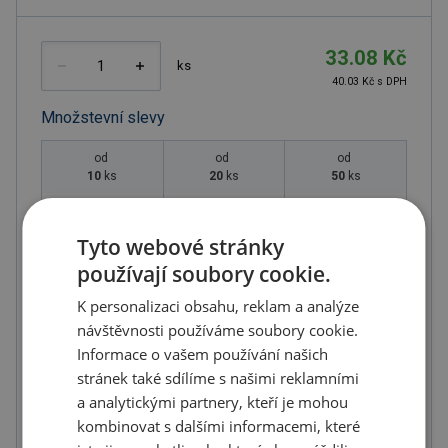
33.08 Kč
ks
40.03 Kč s DPH
Množstevní slevy
od
od
od
10
ks
20
ks
50
ks
31.43 Kč
30.43 Kč
29.44 Kč
(-
5.00
%)
(-
8.00
%)
(-
11.00
%)
Tyto webové stránky
od
od
od
používají soubory cookie.
100
ks
200
ks
300
ks
K personalizaci obsahu, reklam a analýze
28.12 Kč
26.46 Kč
24.81 Kč
návštěvnosti používáme soubory cookie.
(-
15.00
%)
(-
20.00
%)
(-
25.00
%)
Informace o vašem používání našich
od
stránek také sdílíme s našimi reklamními
400
ks
a analytickými partnery, kteří je mohou
23.16 Kč
kombinovat s dalšími informacemi, které
(-
30.00
%)