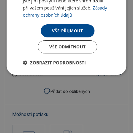
jste jim poskytli nebo které shromáždili
při vašem používání jejich služeb.
Zásady
ochrany osobních údajů
U partnera 22780 ks můžete mít 12.8. až 18.8.
VŠE PŘIJMOUT
Do košíku
VŠE ODMÍTNOUT
Objednat s potiskem
ZOBRAZIT PODROBNOSTI
Doručení
Možnosti doručení »
Osobní odběr
Výdejní místa »
Přidat do oblíbených
Možnosti potisku