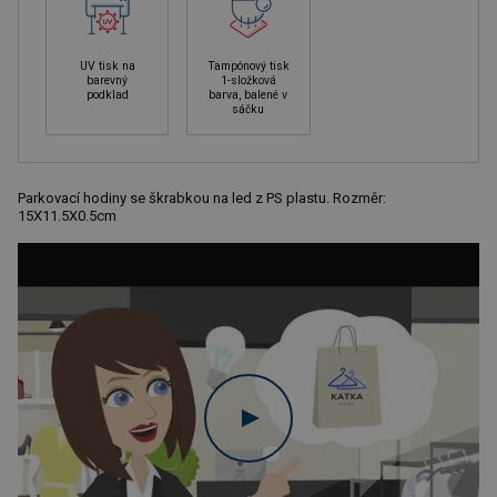
UV tisk na
Tampónový tisk
barevný
1-složková
podklad
barva, balené v
sáčku
Parkovací hodiny se škrabkou na led z PS plastu. Rozměr:
15X11.5X0.5cm