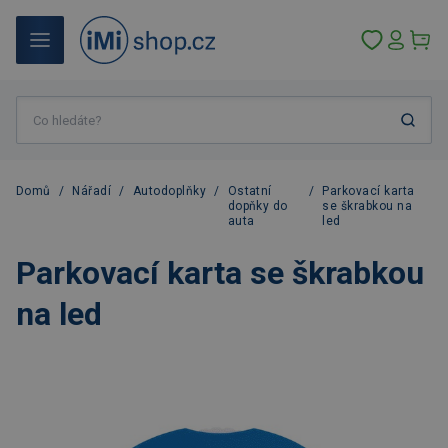
Domů
/
Nářadí
/
Autodoplňky
/
Ostatní
/
Parkovací karta
dopňky do
se škrabkou na
auta
led
Parkovací karta se škrabkou
na led