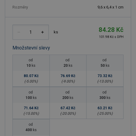
Rozměry
9,6 x 6,4 x 1 cm
84.28 Kč
ks
101.98 Kč s DPH
Množstevní slevy
od
od
od
10
ks
20
ks
50
ks
80.07 Kč
76.69 Kč
73.32 Kč
(-
5.00
%)
(-
9.00
%)
(-
13.00
%)
od
od
od
100
ks
200
ks
300
ks
71.64 Kč
67.42 Kč
63.21 Kč
(-
15.00
%)
(-
20.00
%)
(-
25.00
%)
od
400
ks