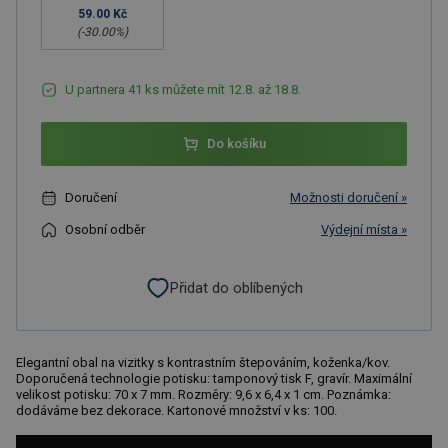
59.00 Kč
(-
30.00
%)
U partnera 41 ks můžete mít 12.8. až 18.8.
Do košíku
Doručení
Možnosti doručení »
Osobní odběr
Výdejní místa »
Přidat do oblíbených
Elegantní obal na vizitky s kontrastním štepováním, koženka/kov.
Doporučená technologie potisku: tamponový tisk F, gravír. Maximální
velikost potisku: 70 x 7 mm. Rozměry: 9,6 x 6,4 x 1 cm. Poznámka:
dodáváme bez dekorace. Kartonové množství v ks: 100.