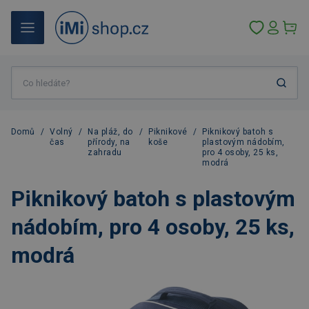
Domů
/
Volný
/
Na pláž, do
/
Piknikové
/
Piknikový batoh s
čas
přírody, na
koše
plastovým nádobím,
zahradu
pro 4 osoby, 25 ks,
modrá
Piknikový batoh s plastovým
nádobím, pro 4 osoby, 25 ks,
modrá