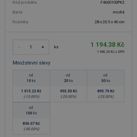
Kód produktu
F4600100PK2
Barva
modrá
Rozměry
28 x 20.5 x 40 cm
1 194.38 Kč
ks
1 445.20 Kč s DPH
Množstevní slevy
od
od
od
10
ks
20
ks
50
ks
1 015.22 Kč
955.50 Kč
895.79 Kč
(-
15.00
%)
(-
20.00
%)
(-
25.00
%)
od
100
ks
836.07 Kč
(-
30.00
%)