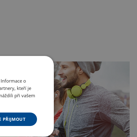
 Informace o
tnery, kteří je
máždili při vašem
E PŘIJMOUT