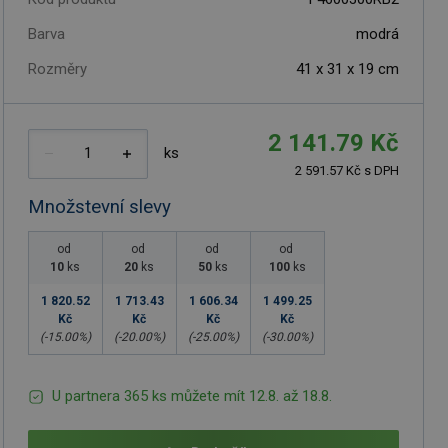
Barva
modrá
Rozměry
41 x 31 x 19 cm
2 141.79 Kč
ks
2 591.57 Kč s DPH
Množstevní slevy
od
od
od
od
10
ks
20
ks
50
ks
100
ks
1 820.52
1 713.43
1 606.34
1 499.25
Kč
Kč
Kč
Kč
(-
15.00
%)
(-
20.00
%)
(-
25.00
%)
(-
30.00
%)
U partnera 365 ks můžete mít 12.8. až 18.8.