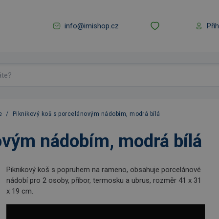
info@imishop.cz
Při
e
/
Piknikový koš s porcelánovým nádobím, modrá bílá
ovým nádobím, modrá bílá
Piknikový koš s popruhem na rameno, obsahuje porcelánové
nádobí pro 2 osoby, příbor, termosku a ubrus, rozměr 41 x 31
x 19 cm.