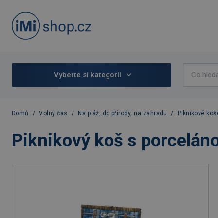
Vyberte si kategorii
Domů
/
Volný čas
/
Na pláž, do přírody, na zahradu
/
Piknikové koš
Piknikový koš s porcelán