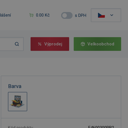
hlášení
0.00 Kč
s DPH
Výprodej
Velkoobchod
Barva
Kód produktu
F4600300RB2