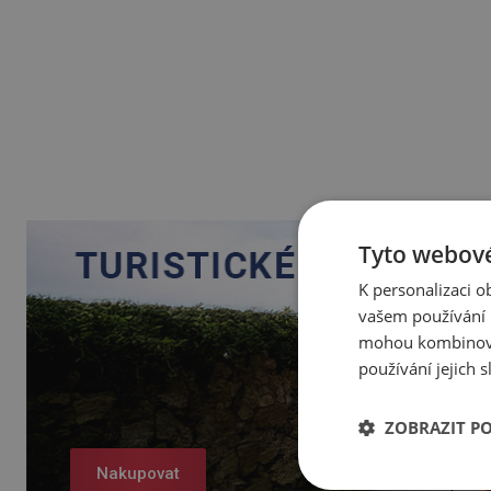
Tyto webové
K personalizaci 
vašem používání n
mohou kombinovat
používání jejich 
ZOBRAZIT P
Nakupovat