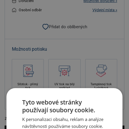
Doručení
Možnosti doručení »
Osobní odběr
Výdejní místa »
Přidat do oblíbených
Možnosti potisku
Síťotisk - přímý
UV tisk na bílý
Tampónový tisk
tisk
podklad
1-složková
barva, balené v
krabičce
Tyto webové stránky
používají soubory cookie.
Zápisník A4, 80 listový, linkovaný papír, černá, rozměr 29,5 x 21 x 1,5 cm
K personalizaci obsahu, reklam a analýze
návštěvnosti používáme soubory cookie.