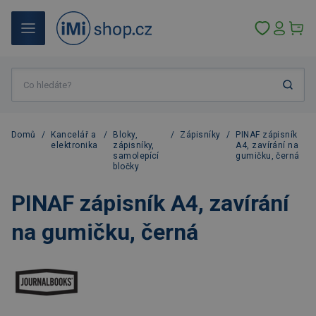
Domů
/
Kancelář a
/
Bloky,
/
Zápisníky
/
PINAF zápisník
elektronika
zápisníky,
A4, zavírání na
samolepící
gumičku, černá
bločky
PINAF zápisník A4, zavírání
na gumičku, černá