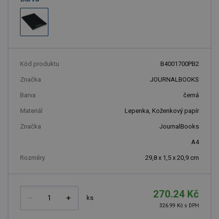
Kód produktu
B4001700PB2
Značka
JOURNALBOOKS
Barva
černá
Materiál
Lepenka, Koženkový papír
Značka
JournalBooks
A4
Rozměry
29,8 x 1,5 x 20,9 cm
270.24 Kč
ks
326.99 Kč s DPH