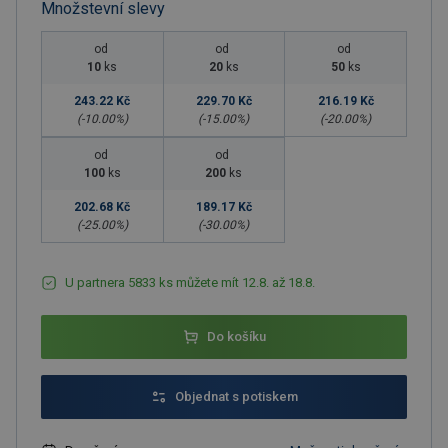
Množstevní slevy
od
od
od
10
ks
20
ks
50
ks
243.22 Kč
229.70 Kč
216.19 Kč
(-
10.00
%)
(-
15.00
%)
(-
20.00
%)
od
od
100
ks
200
ks
202.68 Kč
189.17 Kč
(-
25.00
%)
(-
30.00
%)
U partnera 5833 ks můžete mít 12.8. až 18.8.
Do košíku
Objednat s potiskem